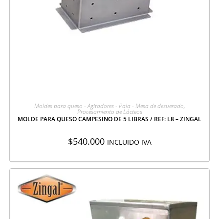
AGREGAR A COTIZACIÓN
Moldes para queso - Agitadores - Pala - Mesa de desuerado
,
Procesamiento de Lácteos
MOLDE PARA QUESO CAMPESINO DE 5 LIBRAS / REF: L8 – ZINGAL
$
540.000
INCLUIDO IVA