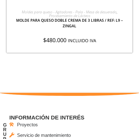
AGREGAR A COTIZACIÓN
Moldes para queso - Agitadores - Pala - Mesa de desuerado
,
Procesamiento de Lácteos
MOLDE PARA QUESO DOBLE CREMA DE 3 LIBRAS / REF: L9 –
ZINGAL
$
480.000
INCLUIDO IVA
INFORMACIÓN DE INTERÉS
Proyectos
G
R
U
Servicio de mantenimiento
P