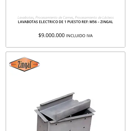
AGREGAR A COTIZACIÓN
Lavabotas
,
Procesamiento de Carnes
,
Procesamiento de Lácteos
LAVABOTAS ELECTRICO DE 1 PUESTO REF: M56 – ZINGAL
$
9.000.000
INCLUIDO IVA