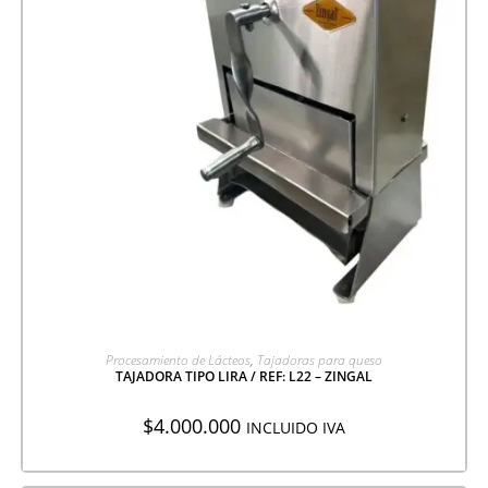
AGREGAR A COTIZACIÓN
Procesamiento de Lácteos
,
Tajadoras para queso
TAJADORA TIPO LIRA / REF: L22 – ZINGAL
$
4.000.000
INCLUIDO IVA