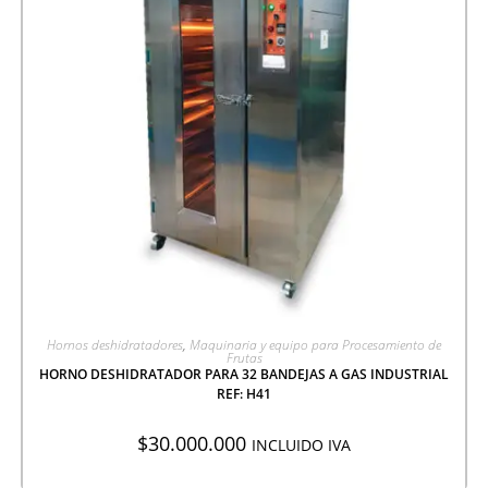
AGREGAR A COTIZACIÓN
Hornos deshidratadores
,
Maquinaria y equipo para Procesamiento de
Frutas
HORNO DESHIDRATADOR PARA 32 BANDEJAS A GAS INDUSTRIAL
REF: H41
$
30.000.000
INCLUIDO IVA