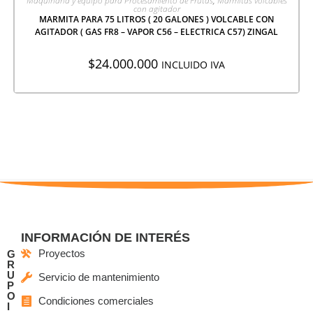
Maquinaria y equipo para Procesamiento de Frutas
,
Marmitas volcables
con agitador
MARMITA PARA 75 LITROS ( 20 GALONES ) VOLCABLE CON
AGITADOR ( GAS FR8 – VAPOR C56 – ELECTRICA C57) ZINGAL
$
24.000.000
INCLUIDO IVA
INFORMACIÓN DE INTERÉS
Proyectos
G
R
U
Servicio de mantenimiento
P
O
Condiciones comerciales
I