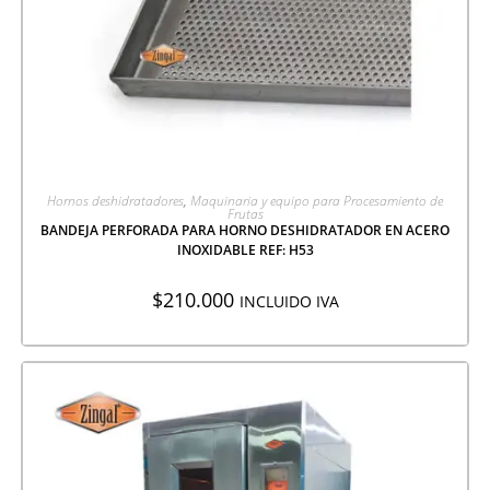
AGREGAR A COTIZACIÓN
Hornos deshidratadores
,
Maquinaria y equipo para Procesamiento de
Frutas
BANDEJA PERFORADA PARA HORNO DESHIDRATADOR EN ACERO
INOXIDABLE REF: H53
$
210.000
INCLUIDO IVA