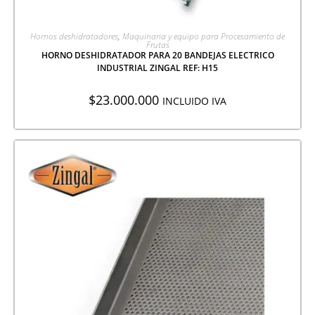
AGREGAR A COTIZACIÓN
Hornos deshidratadores
,
Maquinaria y equipo para Procesamiento de
Frutas
HORNO DESHIDRATADOR PARA 20 BANDEJAS ELECTRICO
INDUSTRIAL ZINGAL REF: H15
$
23.000.000
INCLUIDO IVA