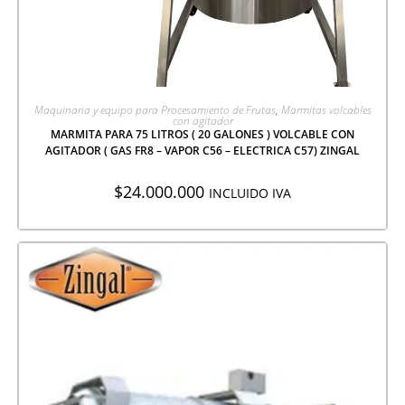
AGREGAR A COTIZACIÓN
Maquinaria y equipo para Procesamiento de Frutas
,
Marmitas volcables
con agitador
MARMITA PARA 75 LITROS ( 20 GALONES ) VOLCABLE CON
AGITADOR ( GAS FR8 – VAPOR C56 – ELECTRICA C57) ZINGAL
$
24.000.000
INCLUIDO IVA