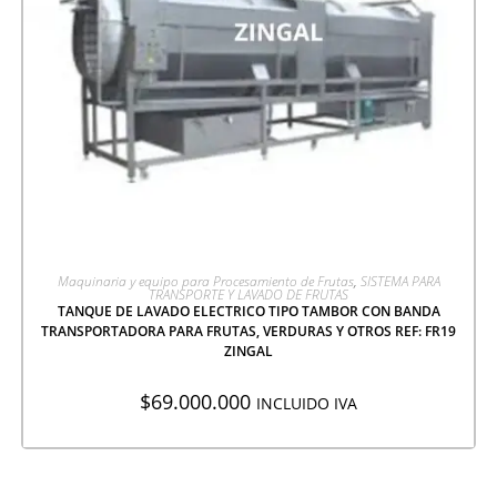
AGREGAR A COTIZACIÓN
Maquinaria y equipo para Procesamiento de Frutas
,
SISTEMA PARA
TRANSPORTE Y LAVADO DE FRUTAS
TANQUE DE LAVADO ELECTRICO TIPO TAMBOR CON BANDA
TRANSPORTADORA PARA FRUTAS, VERDURAS Y OTROS REF: FR19
ZINGAL
$
69.000.000
INCLUIDO IVA