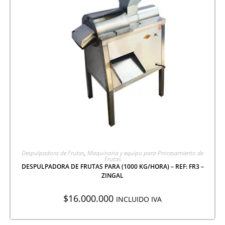
AGREGAR A COTIZACIÓN
Despulpadora de Frutas
,
Maquinaria y equipo para Procesamiento de
Frutas
DESPULPADORA DE FRUTAS PARA (1000 KG/HORA) – REF: FR3 –
ZINGAL
$
16.000.000
INCLUIDO IVA