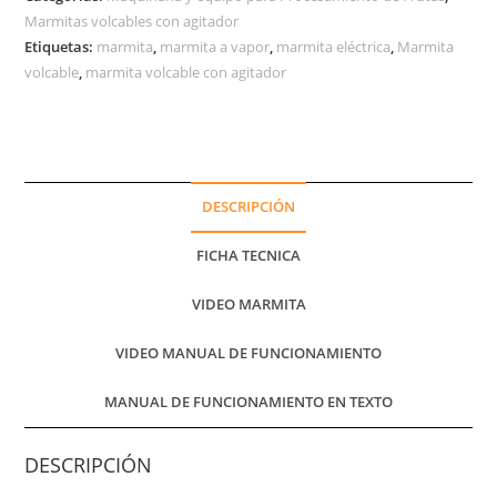
Marmitas volcables con agitador
Etiquetas:
marmita
,
marmita a vapor
,
marmita eléctrica
,
Marmita
volcable
,
marmita volcable con agitador
DESCRIPCIÓN
FICHA TECNICA
VIDEO MARMITA
VIDEO MANUAL DE FUNCIONAMIENTO
MANUAL DE FUNCIONAMIENTO EN TEXTO
DESCRIPCIÓN