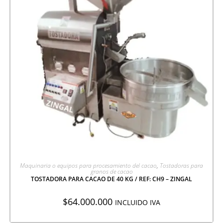
AGREGAR A COTIZACIÓN
Maquinaria o equipos para procesamiento del cacao
,
Tostadoras para
granos de cacao
TOSTADORA PARA CACAO DE 40 KG / REF: CH9 – ZINGAL
$
64.000.000
INCLUIDO IVA