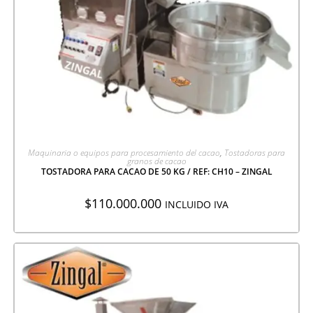
AGREGAR A COTIZACIÓN
Maquinaria o equipos para procesamiento del cacao
,
Tostadoras para
granos de cacao
TOSTADORA PARA CACAO DE 50 KG / REF: CH10 – ZINGAL
$
110.000.000
INCLUIDO IVA