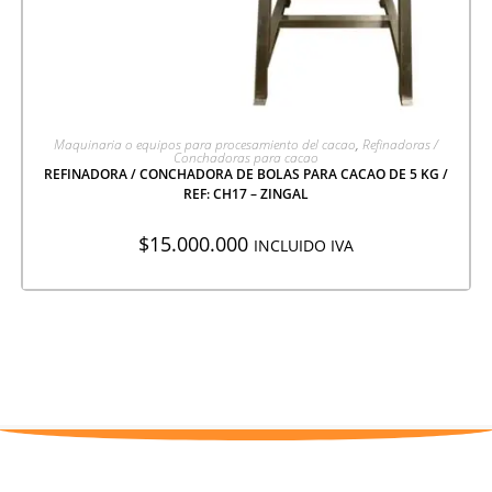
AGREGAR A COTIZACIÓN
Maquinaria o equipos para procesamiento del cacao
,
Refinadoras /
Conchadoras para cacao
REFINADORA / CONCHADORA DE BOLAS PARA CACAO DE 5 KG /
REF: CH17 – ZINGAL
$
15.000.000
INCLUIDO IVA