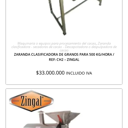
AGREGAR A COTIZACIÓN
Maquinaria o equipos para procesamiento del cacao
,
Zaranda
clasificadora - secadoras de cacao - Descapotadora o despulpadora de
cacao
ZARANDA CLASIFICADORA DE GRANOS PARA 500 KG/HORA /
REF: CH2 – ZINGAL
$
33.000.000
INCLUIDO IVA