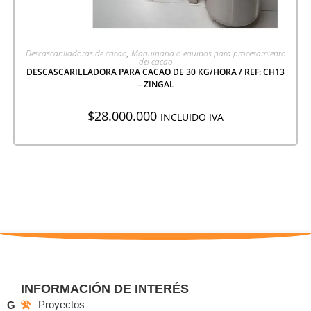
AGREGAR A COTIZACIÓN
Descascarilladoras de cacao
,
Maquinaria o equipos para procesamiento
del cacao
DESCASCARILLADORA PARA CACAO DE 30 KG/HORA / REF: CH13
– ZINGAL
$
28.000.000
INCLUIDO IVA
INFORMACIÓN DE INTERÉS
Proyectos
G