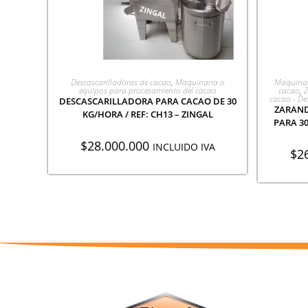
AGREGAR A COTIZACIÓN
A
Descascarilladoras de cacao
,
Maquinaria o
Maquinar
equipos para procesamiento del cacao
cacao
,
Z
cacao - D
DESCASCARILLADORA PARA CACAO DE 30
ZARAND
KG/HORA / REF: CH13 – ZINGAL
PARA 30
$
28.000.000
INCLUIDO IVA
$
2