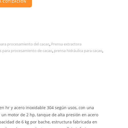
A COTIZACIÓN
para procesamiento del cacao
,
Prensa extractora
s para procesamiento de cacao
,
prensa hidráulica para cacao
,
 en hr y acero inoxidable 304 según usos, con una
 un motor de 2 hp, tanque de alta presión en acero
apacidad de 6 kg por bache, estructura fabricada en