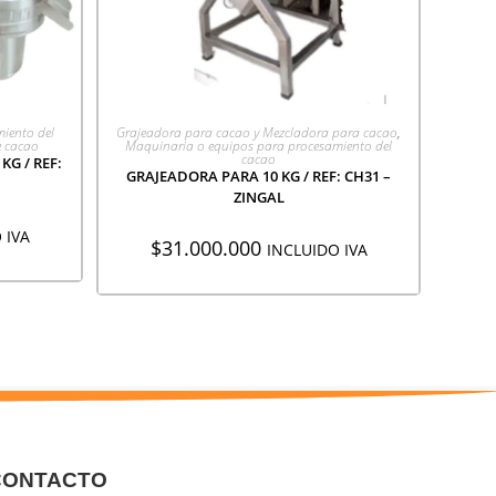
ÓN
AGREGAR A COTIZACIÓN
iento del
Grajeadora para cacao y Mezcladora para cacao
,
e cacao
Maquinaria o equipos para procesamiento del
cacao
G / REF:
GRAJEADORA PARA 10 KG / REF: CH31 –
ZINGAL
 IVA
$
31.000.000
INCLUIDO IVA
CONTACTO