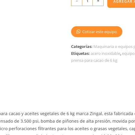
-
+
AGREGAR 
Cotizar este equipo
Categorías:
Maquinaria o equipos 
Etiquetas:
acero inoxidable
,
equipo
prensa para cacao de 6 kg
ara cacao y aceites vegetales de 6 kg marca Zingal, esta fabricada
nsado de 3.500 psi, bomba de piñones de alta presión, movida por
cro perforaciones filtrantes para los aceites o grasas vegetales, c