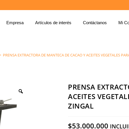
Empresa
Artículos de interés
Contáctanos
Mi Co
PRENSA EXTRACTORA DE MANTECA DE CACAO Y ACEITES VEGETALES PARA 6 KG / REF: CH30 – ZINGAL
>
PRENSA EXTRACTORA DE MANTECA DE CACAO Y ACEITES VEGETALES PARA 6
PRENSA EXTRACT
ACEITES VEGETALE
ZINGAL
$
53.000.000
INCLUI