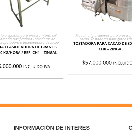
GREGAR A COTIZACIÓN
AGREGAR A COTIZACI
ia o equipos para procesamiento del
Maquinaria o equipos para procesam
aranda clasificadora - secadoras de
cacao
,
Tostadoras para granos d
escapotadora o despulpadora de cacao
TOSTADORA PARA CACAO DE 30 K
A CLASIFICADORA DE GRANOS
CH8 – ZINGAL
0 KG/HORA / REF: CH1 – ZINGAL
$
57.000.000
INCLUIDO
6.000.000
INCLUIDO IVA
INFORMACIÓN DE INTERÉS