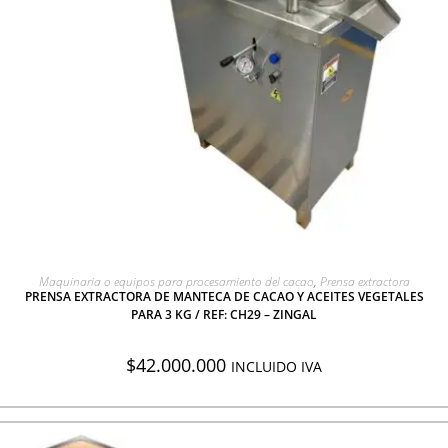
AGREGAR A COTIZACIÓN
Maquinaria o equipos para procesamiento del cacao
,
Prensa extractora
PRENSA EXTRACTORA DE MANTECA DE CACAO Y ACEITES VEGETALES
PARA 3 KG / REF: CH29 – ZINGAL
$
42.000.000
INCLUIDO IVA