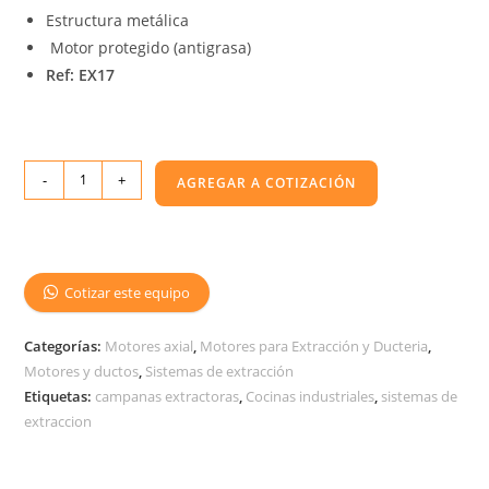
Estructura metálica
Motor protegido (antigrasa)
Ref: EX17
-
+
AGREGAR A COTIZACIÓN
Cotizar este equipo
Categorías:
Motores axial
,
Motores para Extracción y Ducteria
,
Motores y ductos
,
Sistemas de extracción
Etiquetas:
campanas extractoras
,
Cocinas industriales
,
sistemas de
extraccion