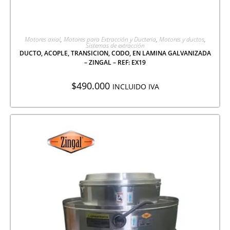
AGREGAR A COTIZACIÓN
Motores axial
,
Motores para Extracción y Ducteria
,
Motores y ductos
,
Sistemas de extracción
DUCTO, ACOPLE, TRANSICION, CODO, EN LAMINA GALVANIZADA
– ZINGAL – REF: EX19
$
490.000
INCLUIDO IVA