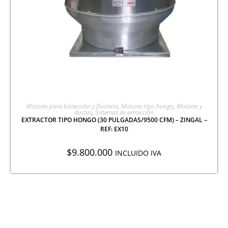
AGREGAR A COTIZACIÓN
Motores para Extracción y Ducteria
,
Motores tipo hongo
,
Motores y
ductos
,
Sistemas de extracción
EXTRACTOR TIPO HONGO (30 PULGADAS/9500 CFM) – ZINGAL –
REF: EX10
$
9.800.000
INCLUIDO IVA