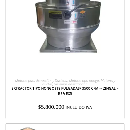
AGREGAR A COTIZACIÓN
Motores para Extracción y Ducteria
,
Motores tipo hongo
,
Motores y
ductos
,
Sistemas de extracción
EXTRACTOR TIPO HONGO (18 PULGADAS/ 3500 CFM) – ZINGAL –
REF: EX5
$
5.800.000
INCLUIDO IVA