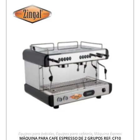
AGREGAR A COTIZACIÓN
Equipos para bebidas
,
Equipos para cafetería
,
Máquina Express
MÁQUINA PARA CAFE ESPRESSO DE 2 GRUPOS REF: CF10