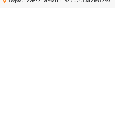
Bogotá - Colombia Carrera 68 G No 73-57 - Barrio las Ferias