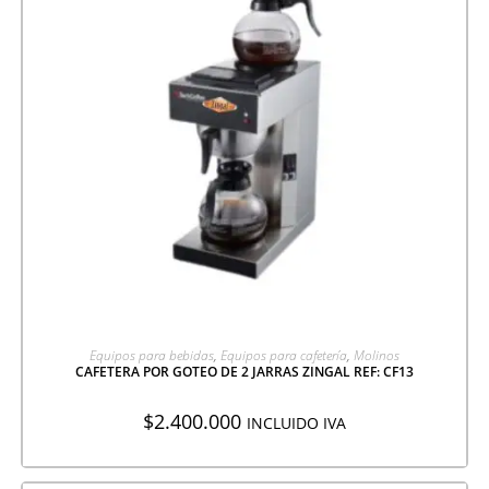
AGREGAR A COTIZACIÓN
Equipos para bebidas
,
Equipos para cafetería
,
Molinos
CAFETERA POR GOTEO DE 2 JARRAS ZINGAL REF: CF13
$
2.400.000
INCLUIDO IVA