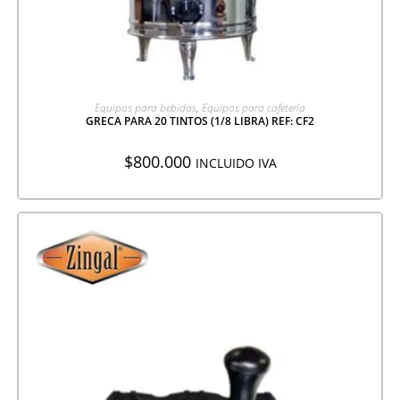
AGREGAR A COTIZACIÓN
Equipos para bebidas
,
Equipos para cafetería
GRECA PARA 20 TINTOS (1/8 LIBRA) REF: CF2
$
800.000
INCLUIDO IVA