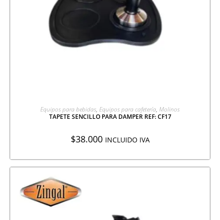
AGREGAR A COTIZACIÓN
Equipos para bebidas
,
Equipos para cafetería
,
Molinos
TAPETE SENCILLO PARA DAMPER REF: CF17
$
38.000
INCLUIDO IVA