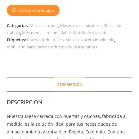
Cotizar este equipo
Categorías:
Mesas cerradas
,
Mesas con salpicadero
,
Mesas de
trabajo
,
Mesas en acero inoxidable
,
Mobiliario y lavado
Etiquetas:
Cocinas industriales
,
Mesas en acero inoxidable
,
mobiliario para cocinas industriales
,
restaurantes
DESCRIPCIÓN
DESCRIPCIÓN
Nuestra Mesa cerrada con puertas y cajones, fabricada a
medida, es la solución ideal para tus necesidades de
almacenamiento y trabajo en Bogotá, Colombia. Con una