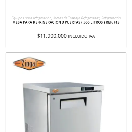
AGREGAR A COTIZACIÓN
Equipos para refrigeración
,
Mesas de Trabajo Refrigeradas
,
Refrigeración
MESA PARA REFRIGERACION 3 PUERTAS ( 566 LITROS ) REF: F13
$
11.900.000
INCLUIDO IVA