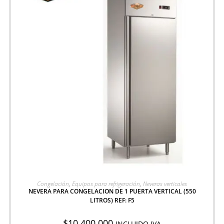
AGREGAR A COTIZACIÓN
Congelación
,
Equipos para refrigeración
,
Neveras verticales
NEVERA PARA CONGELACION DE 1 PUERTA VERTICAL (550
LITROS) REF: F5
$
10.400.000
INCLUIDO IVA