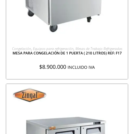
AGREGAR A COTIZACIÓN
Congelación
,
Equipos para refrigeración
,
Mesas de Trabajo Refrigeradas
MESA PARA CONGELACIÓN DE 1 PUERTA ( 210 LITROS) REF: F17
$
8.900.000
INCLUIDO IVA