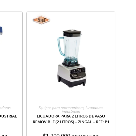
ÓN
AGREGAR A COTIZACIÓN
uadoras
Equipos para procesamiento
,
Licuadoras
industriales
DUSTRIAL
LICUADORA PARA 2 LITROS DE VASO
REMOVIBLE (2 LITROS) – ZINGAL – REF: P1
$
1.200.000