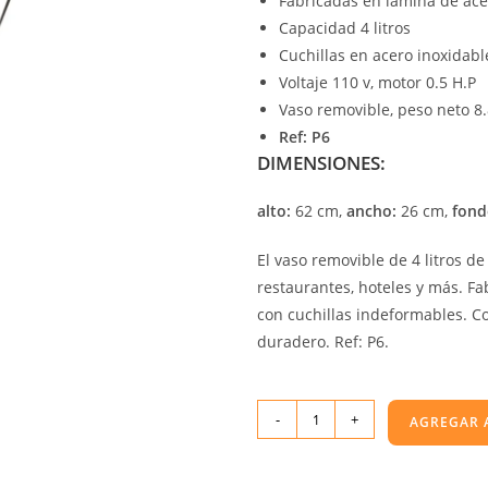
Fabricadas en lámina de acer
Capacidad 4 litros
Cuchillas en acero inoxidabl
Voltaje 110 v, motor 0.5 H.P
Vaso removible, peso neto 8.
Ref: P6
DIMENSIONES:
alto:
62 cm,
ancho:
26 cm,
fond
El vaso removible de 4 litros d
restaurantes, hoteles y más. Fa
con cuchillas indeformables. Co
duradero. Ref: P6.
-
+
AGREGAR 