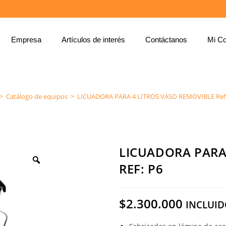
Empresa
Artículos de interés
Contáctanos
Mi Co
LICUADORA PARA 4 LITROS VASO REMOVIBLE REF: P6
>
Catálogo de equipos
>
LICUADORA PARA 4 LITROS VASO REMOVIBLE Ref:
LICUADORA PARA
REF: P6
$
2.300.000
INCLUID