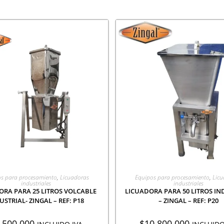
GREGAR A COTIZACIÓN
AGREGAR A COTIZACI
s para procesamiento
,
Licuadoras
Equipos para procesamiento
,
Lic
industriales
industriales
ORA PARA 25 LITROS VOLCABLE
LICUADORA PARA 50 LITROS IN
USTRIAL- ZINGAL – REF: P18
– ZINGAL – REF: P20
.500.000
$
10.800.000