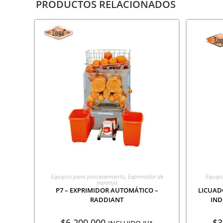
PRODUCTOS RELACIONADOS
AGREGAR A COTIZACIÓN
A
Equipos para procesamiento
,
Exprimidor de
Equipo
naranja
P7 – EXPRIMIDOR AUTOMÁTICO –
LICUAD
RADDIANT
IND
$
6.200.000
$
3