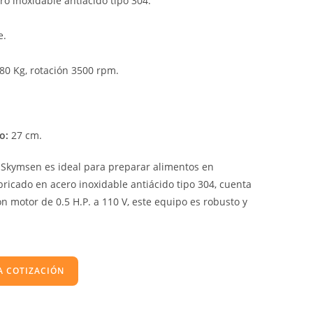
o inoxidable antiácido tipo 304.
e.
80 Kg, rotación 3500 rpm.
o:
27 cm.
e Skymsen es ideal para preparar alimentos en
bricado en acero inoxidable antiácido tipo 304, cuenta
n motor de 0.5 H.P. a 110 V, este equipo es robusto y
A COTIZACIÓN