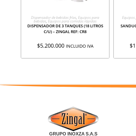
AGREGAR A COTIZACIÓN
A
Dispensador de bebidas frías
,
Equipos para
Equipos 
bebidas
,
Equipos para comidas rápidas
DISPENSADOR DE 3 TANQUES (18 LITROS
SANDUC
C/U) – ZINGAL REF: CR8
$
5.200.000
$
1
INCLUIDO IVA
GRUPO INOXZA S.A.S