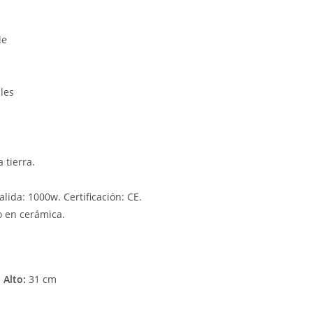
le
les
a tierra.
lida: 1000w. Certificación: CE.
o en cerámica.
x
Alto:
31 cm