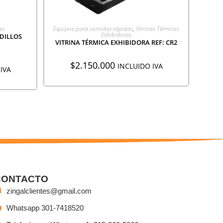
ÓN
AGREGAR A COTIZACIÓN
as
Equipos para comidas rápidas
,
Vitrinas Térmicas
Exhibidoras
DILLOS
VITRINA TÉRMICA EXHIBIDORA REF: CR2
$
2.150.000
INCLUIDO IVA
IVA
CONTACTO
zingalclientes@gmail.com
Whatsapp 301-7418520