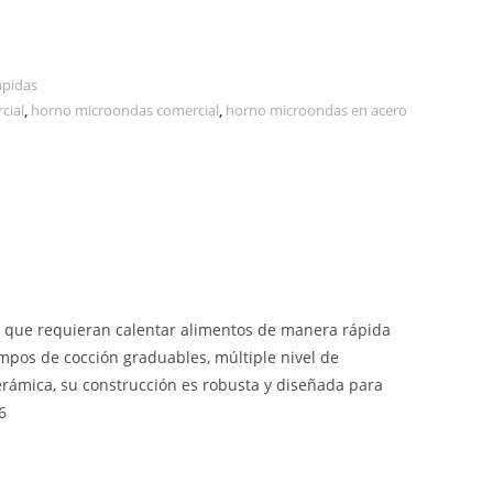
ápidas
cial
,
horno microondas comercial
,
horno microondas en acero
es que requieran calentar alimentos de manera rápida
tiempos de cocción graduables, múltiple nivel de
cerámica, su construcción es robusta y diseñada para
6