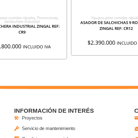
GREGAR A COTIZACIÓN
AGREGAR A COTIZACI
para comidas rápidas
,
Promociones
,
Equipos para comidas rápid
Sanduchera Industrial
ASADOR DE SALCHICHAS 9 RO
HERA INDUSTRIAL ZINGAL REF:
ZINGAL REF: CR12
CR9
$
2.390.000
INCLUIDO 
.800.000
INCLUIDO IVA
INFORMACIÓN DE INTERÉS
Proyectos
Servicio de mantenimiento