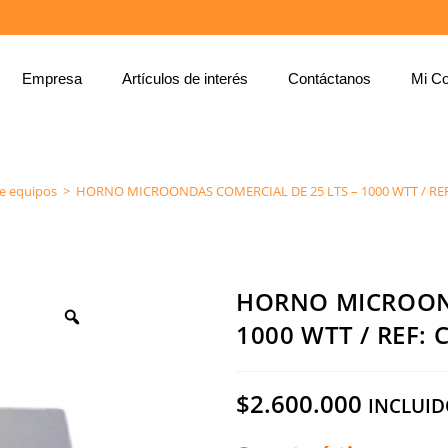
Empresa
Artículos de interés
Contáctanos
Mi Co
HORNO MICROONDAS COMERCIAL DE 25 LTS – 1000 WTT / REF: CR16 – ZINGAL
e equipos
>
HORNO MICROONDAS COMERCIAL DE 25 LTS – 1000 WTT / REF
HORNO MICROOND
1000 WTT / REF: 
$
2.600.000
INCLUID