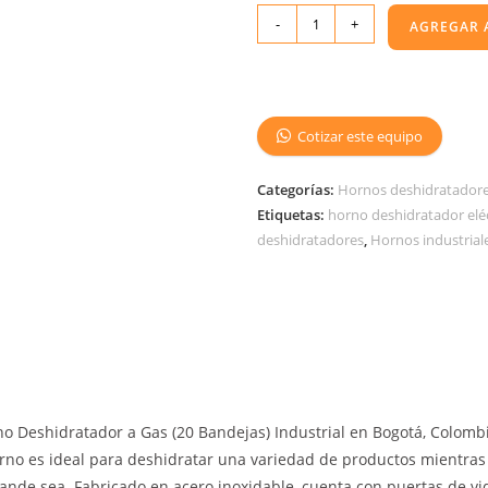
-
+
AGREGAR 
Cotizar este equipo
Categorías:
Hornos deshidratador
Etiquetas:
horno deshidratador elé
deshidratadores
,
Hornos industrial
o Deshidratador a Gas (20 Bandejas) Industrial en Bogotá, Colombia
orno es ideal para deshidratar una variedad de productos mientras
ande sea. Fabricado en acero inoxidable, cuenta con puertas de vid