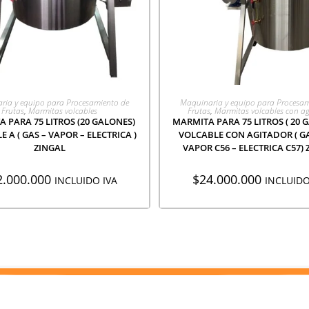
GREGAR A COTIZACIÓN
AGREGAR A COTIZACI
ria y equipo para Procesamiento de
Maquinaria y equipo para Procesam
Frutas
,
Marmitas volcables
Frutas
,
Marmitas volcables con a
 PARA 75 LITROS (20 GALONES)
MARMITA PARA 75 LITROS ( 20 
 A ( GAS – VAPOR – ELECTRICA )
VOLCABLE CON AGITADOR ( GA
ZINGAL
VAPOR C56 – ELECTRICA C57) 
2.000.000
$
24.000.000
INCLUIDO IVA
INCLUIDO