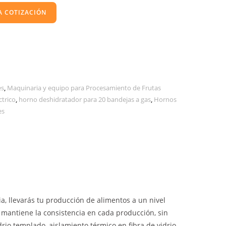
A COTIZACIÓN
es
,
Maquinaria y equipo para Procesamiento de Frutas
ctrico
,
horno deshidratador para 20 bandejas a gas
,
Hornos
es
, llevarás tu producción de alimentos a un nivel
 mantiene la consistencia en cada producción, sin
rio templado, aislamiento térmico en fibra de vidrio