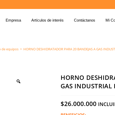
Empresa
Artículos de interés
Contáctanos
Mi Co
HORNO DESHIDRATADOR PARA 20 BANDEJAS A GAS INDUSTRIAL REF: H40
o de equipos
>
HORNO DESHIDRATADOR PARA 20 BANDEJAS A GAS INDUSTR
HORNO DESHIDRA
GAS INDUSTRIAL 
$
26.000.000
INCLUI
BENEFICIOS: