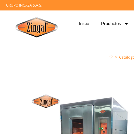
GRUPO INOXZA S.A.S.
Inicio
Productos
>
Catálog