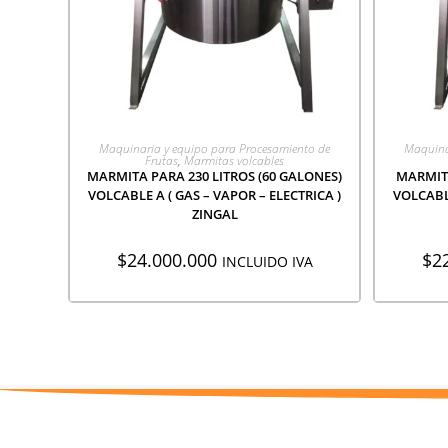
AGREGAR A COTIZACIÓN
A
Maquinaria y equipo para Procesamiento de
Maquina
Frutas
,
Marmitas volcables
MARMITA PARA 230 LITROS (60 GALONES)
MARMITA
VOLCABLE A ( GAS – VAPOR – ELECTRICA )
VOLCABLE
ZINGAL
$
24.000.000
$
2
INCLUIDO IVA