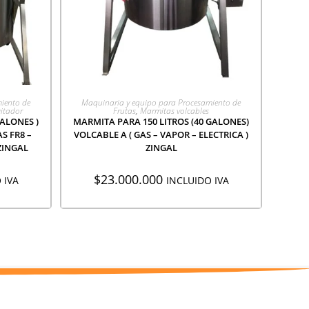
ÓN
AGREGAR A COTIZACIÓN
iento de
Maquinaria y equipo para Procesamiento de
gitador
Frutas
,
Marmitas volcables
GALONES )
MARMITA PARA 150 LITROS (40 GALONES)
S FR8 –
VOLCABLE A ( GAS – VAPOR – ELECTRICA )
ZINGAL
ZINGAL
$
23.000.000
 IVA
INCLUIDO IVA