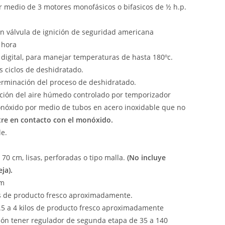
or medio de 3 motores monofásicos o bifasicos de ½ h.p.
on válvula de ignición de seguridad americana
 hora
digital, para manejar temperaturas de hasta 180ºc.
s ciclos de deshidratado.
erminación del proceso de deshidratado.
ción del aire húmedo controlado por temporizador
nóxido por medio de tubos en acero inoxidable que no
tre en contacto con el monóxido.
le.
70 cm, lisas, perforadas o tipo malla.
(No incluye
ja).
cm
os de producto fresco aproximadamente.
5 a 4 kilos de producto fresco aproximadamente
ción tener regulador de segunda etapa de 35 a 140