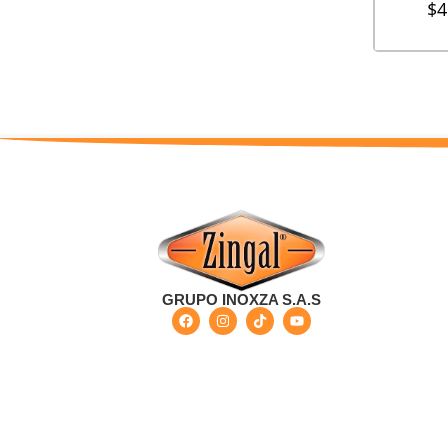
$
4
GRUPO INOXZA S.A.S