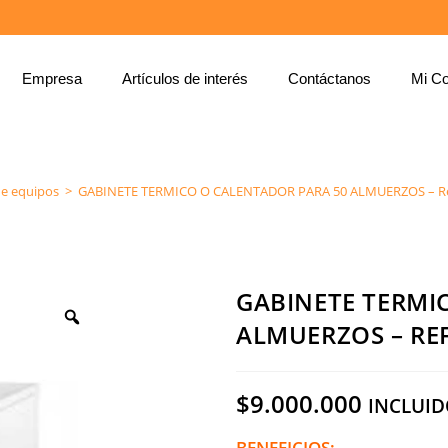
Empresa
Artículos de interés
Contáctanos
Mi Co
GABINETE TERMICO O CALENTADOR PARA 50 ALMUERZOS – REF: C61 – ZINGAL
de equipos
>
GABINETE TERMICO O CALENTADOR PARA 50 ALMUERZOS – Ref
GABINETE TERMI
ALMUERZOS – REF
$
9.000.000
INCLUID
BENEFICIOS: