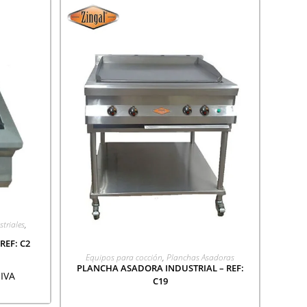
ÓN
striales
,
REF: C2
AGREGAR A COTIZACIÓN
Equipos para cocción
,
Planchas Asadoras
PLANCHA ASADORA INDUSTRIAL – REF:
IVA
C19