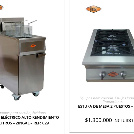
AGREGAR A COTIZACI
Equipos para cocción
,
Estufas Indu
Promociones
ESTUFA DE MESA 2 PUESTOS – 
GREGAR A COTIZACIÓN
quipos para cocción
,
Freidores
 ELÉCTRICO ALTO RENDIMIENTO
$
1.300.000
INCLUIDO 
LITROS – ZINGAL – REF: C29