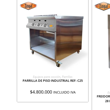
AGREGAR A COTIZACIÓN
Equipos para cocción
,
Parrillas
PARRILLA DE PISO INDUSTRIAL REF: C25
$
4.800.000
A
INCLUIDO IVA
E
FREIDOR
28 