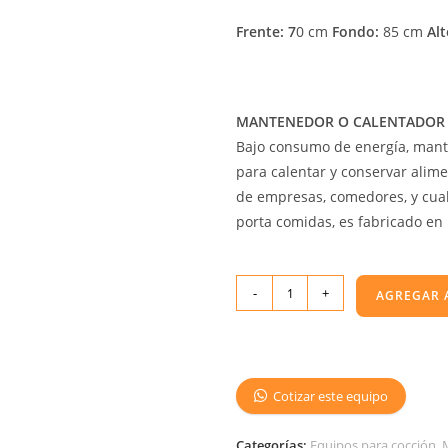
Frente: 7
0 cm
Fondo:
85 cm
Alt
MANTENEDOR O CALENTADOR 
Bajo consumo de energía, mantie
para calentar y conservar alime
de empresas, comedores, y cual
porta comidas, es fabricado en
-
+
AGREGAR 
Cotizar este equipo
Categorías:
Equipos para cocción
,