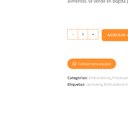
alimentos, se vende en Bogotá p
-
+
AGREGAR 
Cotizar este equipo
Categorías:
Embutidoras
,
Procesam
Etiquetas:
carniceria
,
Embutidora m