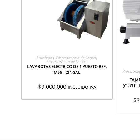
AGREGAR A COTIZACIÓN
Lavabotas
,
Procesamiento de Carnes
,
Procesamiento de Lácteos
LAVABOTAS ELECTRICO DE 1 PUESTO REF:
A
Procesamie
M56 – ZINGAL
TAJA
$
9.000.000
(CUCHILL
INCLUIDO IVA
$
3