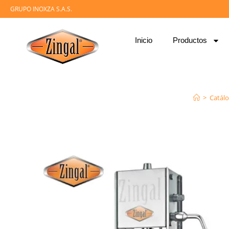
GRUPO INOXZA S.A.S.
Inicio
Productos
>
Catál