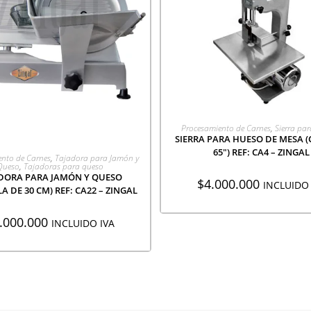
AGREGAR A COTIZACI
Procesamiento de Carnes
,
Sierra pa
SIERRA PARA HUESO DE MESA (
65″) REF: CA4 – ZINGAL
GREGAR A COTIZACIÓN
nto de Carnes
,
Tajadora para Jamón y
Queso
,
Tajadoras para queso
DORA PARA JAMÓN Y QUESO
$
4.000.000
INCLUIDO 
A DE 30 CM) REF: CA22 – ZINGAL
.000.000
INCLUIDO IVA