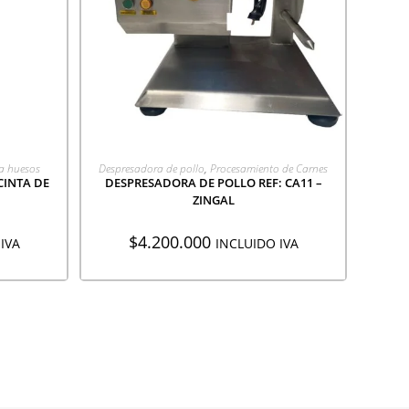
ÓN
AGREGAR A COTIZACIÓN
ra huesos
Despresadora de pollo
,
Procesamiento de Carnes
CINTA DE
DESPRESADORA DE POLLO REF: CA11 –
ZINGAL
$
4.200.000
IVA
INCLUIDO IVA