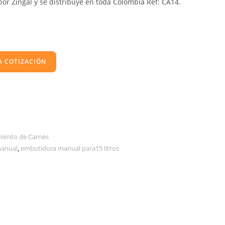
or Zingal y se distribuye en toda Colombia Ref: CA14.
A COTIZACIÓN
iento de Carnes
anual
,
embutidora manual para15 litros