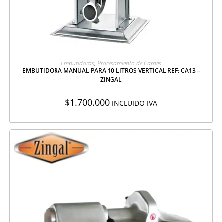
AGREGAR A COTIZACIÓN
Embutidoras
,
Procesamiento de Carnes
EMBUTIDORA MANUAL PARA 10 LITROS VERTICAL REF: CA13 –
ZINGAL
$
1.700.000
INCLUIDO IVA