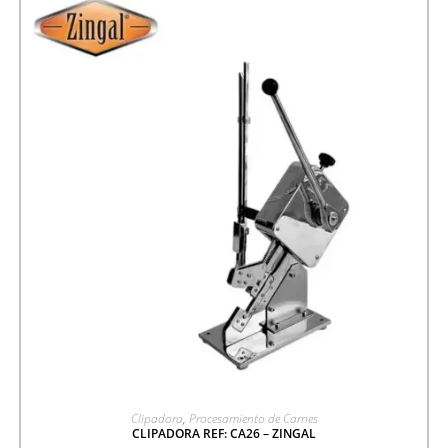
AGREGAR A COTIZACIÓN
Clipadora
,
Procesamiento de Carnes
CLIPADORA REF: CA26 – ZINGAL