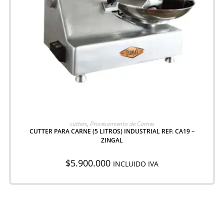
AGREGAR A COTIZACIÓN
cutters
,
Procesamiento de Carnes
CUTTER PARA CARNE (5 LITROS) INDUSTRIAL REF: CA19 –
ZINGAL
$
5.900.000
INCLUIDO IVA