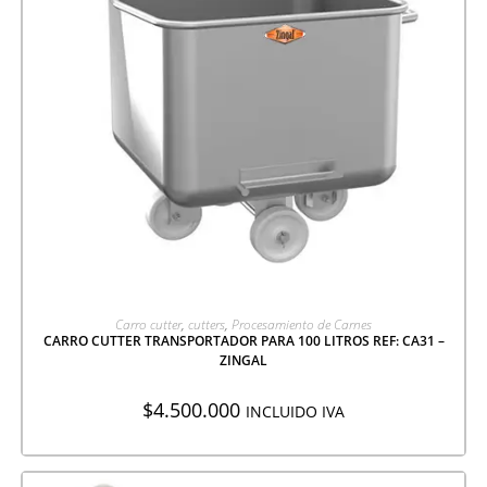
AGREGAR A COTIZACIÓN
Carro cutter
,
cutters
,
Procesamiento de Carnes
CARRO CUTTER TRANSPORTADOR PARA 100 LITROS REF: CA31 –
ZINGAL
$
4.500.000
INCLUIDO IVA