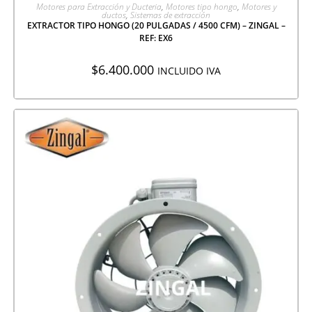
AGREGAR A COTIZACIÓN
Motores para Extracción y Ducteria
,
Motores tipo hongo
,
Motores y
ductos
,
Sistemas de extracción
EXTRACTOR TIPO HONGO (20 PULGADAS / 4500 CFM) – ZINGAL –
REF: EX6
$
6.400.000
INCLUIDO IVA