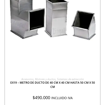
AGREGAR A COTIZACIÓN
Accesorios
,
Motores y ductos
,
Sistemas de extracción
EX19 – METRO DE DUCTO DE 40 CM X 40 CM HASTA 50 CM X 50
CM
$
490.000
INCLUIDO IVA