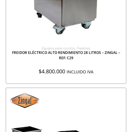
AGREGAR A COTIZACIÓN
Equipos para cocción
,
Freidores
FREIDOR ELÉCTRICO ALTO RENDIMIENTO 28 LITROS – ZINGAL –
REF: C29
$
4.800.000
INCLUIDO IVA