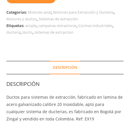
Categorías:
Motores axial
,
Motores para Extracción y Ducteria
,
Motores y ductos
,
Sistemas de extracción
Etiquetas:
acople
,
campanas extractoras
,
Cocinas industriales
,
ducteria
,
ducto
,
sistemas de extraccion
DESCRIPCIÓN
DESCRIPCIÓN
Ductos para sistemas de extracción, fabricado en lamina de
acero galvanizado calibre 20 inoxidable, apto para
cualquier sistema de ducterias, es fabricado en Bogotá por
Zingal y vendido en toda Colombia. Ref: EX19