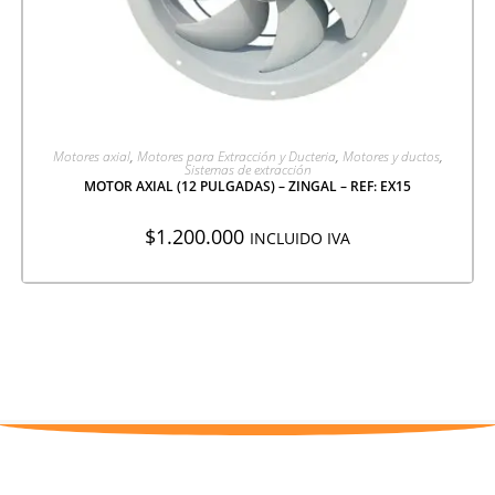
AGREGAR A COTIZACIÓN
Motores axial
,
Motores para Extracción y Ducteria
,
Motores y ductos
,
Sistemas de extracción
MOTOR AXIAL (12 PULGADAS) – ZINGAL – REF: EX15
$
1.200.000
INCLUIDO IVA