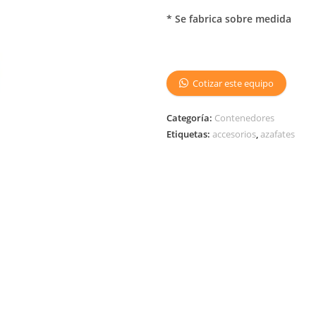
* Se fabrica sobre medida
Cotizar este equipo
Categoría:
Contenedores
Etiquetas:
accesorios
,
azafates