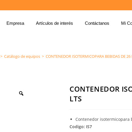
Empresa
Artículos de interés
Contáctanos
Mi Co
CONTENEDOR ISOTERMICOPARA BEBIDAS DE 26 LTS
>
Catálogo de equipos
>
CONTENEDOR ISOTERMICOPARA BEBIDAS DE 26 
CONTENEDOR ISO
LTS
Contenedor isotermicopara 
Codigo: IS7