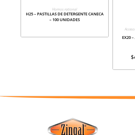
LEER MÁS
Hornos rational
H25 – PASTILLAS DE DETERGENTE CANECA
– 100 UNIDADES
A
Acceso
EX20 –
$