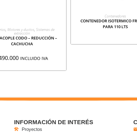
LEER MÁS
Contenedores
CONTENEDOR ISOTERMICO F
PARA 110 LTS
GREGAR A COTIZACIÓN
rios
,
Motores y ductos
,
Sistemas de
extracción
 ACOPLE CODO – REDUCCIÓN –
CACHUCHA
490.000
INCLUIDO IVA
INFORMACIÓN DE INTERÉS
Proyectos