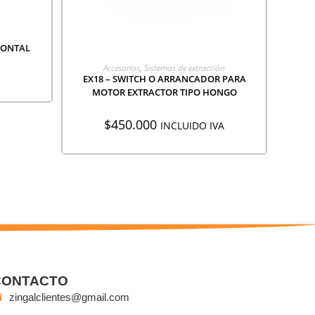
RONTAL
AGREGAR A COTIZACIÓN
Accesorios
,
Sistemas de extracción
EX18 – SWITCH O ARRANCADOR PARA
MOTOR EXTRACTOR TIPO HONGO
$
450.000
INCLUIDO IVA
CONTACTO
zingalclientes@gmail.com