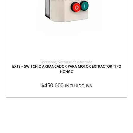
AGREGAR A COTIZACIÓN
Accesorios
,
Sistemas de extracción
EX18 – SWITCH O ARRANCADOR PARA MOTOR EXTRACTOR TIPO
HONGO
$
450.000
INCLUIDO IVA