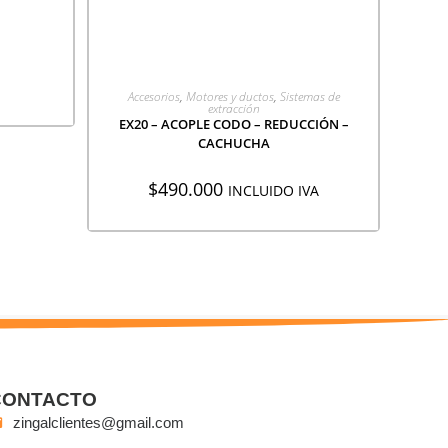
AGREGAR A COTIZACIÓN
Accesorios
,
Motores y ductos
,
Sistemas de
extracción
EX20 – ACOPLE CODO – REDUCCIÓN –
CACHUCHA
$
490.000
INCLUIDO IVA
CONTACTO
zingalclientes@gmail.com