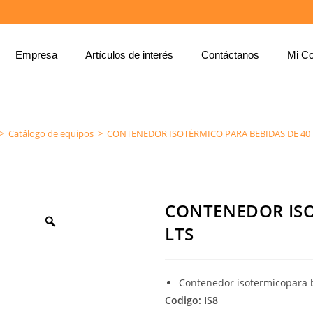
Empresa
Artículos de interés
Contáctanos
Mi Co
CONTENEDOR ISOTÉRMICO PARA BEBIDAS DE 40 LTS
>
Catálogo de equipos
>
CONTENEDOR ISOTÉRMICO PARA BEBIDAS DE 40 
CONTENEDOR ISO
LTS
Contenedor isotermicopara 
Codigo: IS8