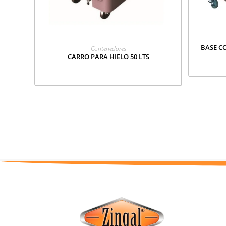
LEER MÁS
BASE C
Contenedores
CARRO PARA HIELO 50 LTS