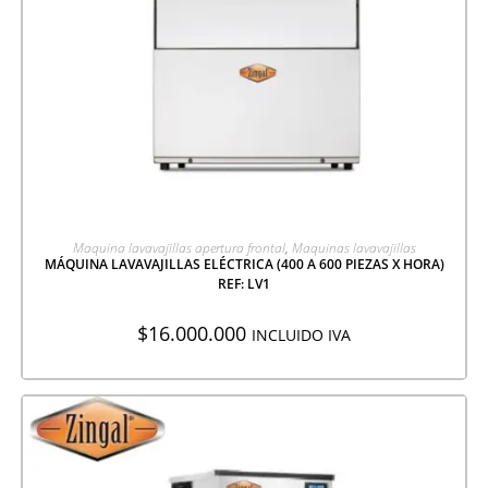
AGREGAR A COTIZACIÓN
Maquina lavavajillas apertura frontal
,
Maquinas lavavajillas
MÁQUINA LAVAVAJILLAS ELÉCTRICA (400 A 600 PIEZAS X HORA)
REF: LV1
$
16.000.000
INCLUIDO IVA