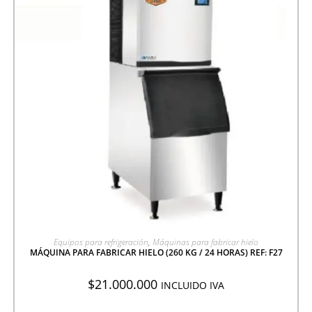
AGREGAR A COTIZACIÓN
Equipos para refrigeración
,
Máquinas para fabricar hielo
MÁQUINA PARA FABRICAR HIELO (260 KG / 24 HORAS) REF: F27
$
21.000.000
INCLUIDO IVA