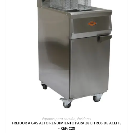
AGREGAR A COTIZACIÓN
Equipos para cocción
,
Freidores
FREIDOR A GAS ALTO RENDIMIENTO PARA 28 LITROS DE ACEITE
– REF: C28