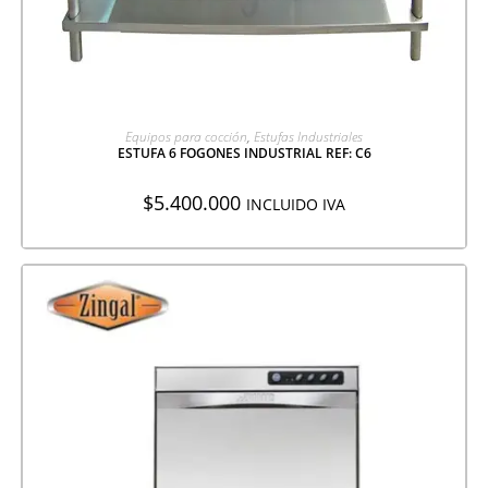
AGREGAR A COTIZACIÓN
Equipos para cocción
,
Estufas Industriales
ESTUFA 6 FOGONES INDUSTRIAL REF: C6
$
5.400.000
INCLUIDO IVA