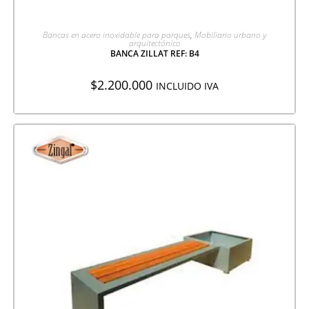
AGREGAR A COTIZACIÓN
Bancas en acero inoxidable para parques
,
Mobiliario urbano y
arquitectónico
BANCA ZILLAT REF: B4
$
2.200.000
INCLUIDO IVA