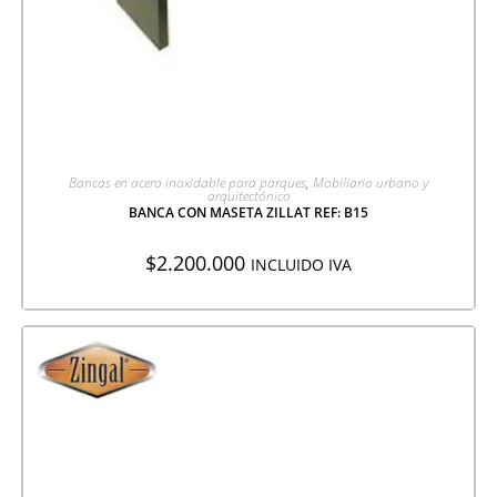
AGREGAR A COTIZACIÓN
Bancas en acero inoxidable para parques
,
Mobiliario urbano y
arquitectónico
BANCA CON MASETA ZILLAT REF: B15
$
2.200.000
INCLUIDO IVA