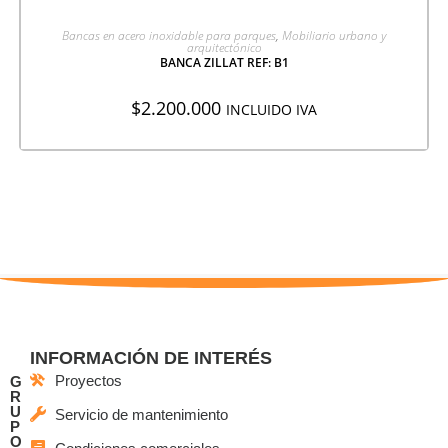
AGREGAR A COTIZACIÓN
Bancas en acero inoxidable para parques
,
Mobiliario urbano y
arquitectónico
BANCA ZILLAT REF: B1
$
2.200.000
INCLUIDO IVA
INFORMACIÓN DE INTERÉS
Proyectos
G
R
U
Servicio de mantenimiento
P
O