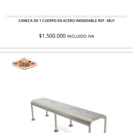
AGREGAR A COTIZACIÓN
Canecas en acero inoxidable para parques
,
Mobiliario urbano y arquitectónico
CANECA DE 1 CUERPO EN ACERO INOXIDABLE REF : MU1
$
1.500.000
INCLUIDO IVA