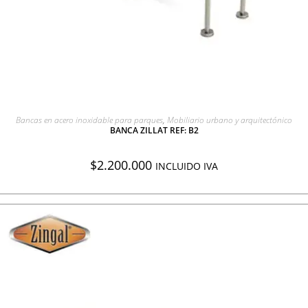
AGREGAR A COTIZACIÓN
Bancas en acero inoxidable para parques
,
Mobiliario urbano y arquitectónico
BANCA ZILLAT REF: B2
$
2.200.000
INCLUIDO IVA