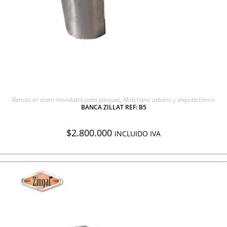
AGREGAR A COTIZACIÓN
Bancas en acero inoxidable para parques
,
Mobiliario urbano y arquitectónico
BANCA ZILLAT REF: B5
$
2.800.000
INCLUIDO IVA