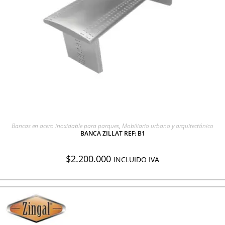
AGREGAR A COTIZACIÓN
Bancas en acero inoxidable para parques
,
Mobiliario urbano y arquitectónico
BANCA ZILLAT REF: B1
$
2.200.000
INCLUIDO IVA