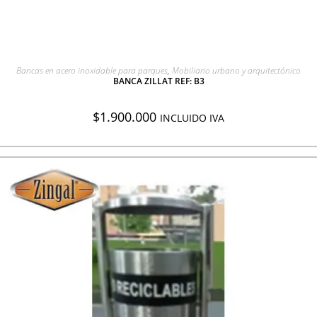
AGREGAR A COTIZACIÓN
Bancas en acero inoxidable para parques
,
Mobiliario urbano y arquitectónico
BANCA ZILLAT REF: B3
$
1.900.000
INCLUIDO IVA