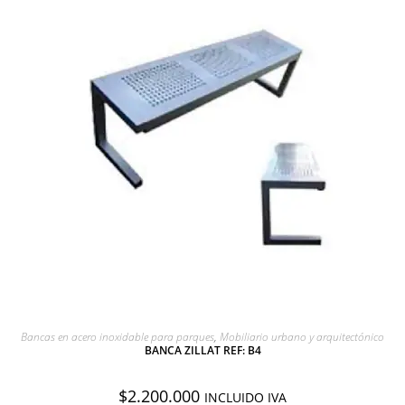
AGREGAR A COTIZACIÓN
Bancas en acero inoxidable para parques
,
Mobiliario urbano y arquitectónico
BANCA ZILLAT REF: B4
$
2.200.000
INCLUIDO IVA