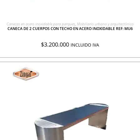
AGREGAR A COTIZACIÓN
Canecas en acero inoxidable para parques
,
Mobiliario urbano y arquitectónico
CANECA DE 2 CUERPOS CON TECHO EN ACERO INOXIDABLE REF: MU6
$
3.200.000
INCLUIDO IVA