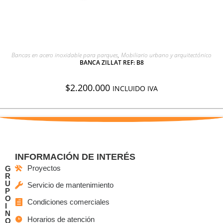
AGREGAR A COTIZACIÓN
Bancas en acero inoxidable para parques
,
Mobiliario urbano y arquitectónico
BANCA ZILLAT REF: B8
$
2.200.000
INCLUIDO IVA
INFORMACIÓN DE INTERÉS
Proyectos
G
R
U
Servicio de mantenimiento
P
O
Condiciones comerciales
I
N
Horarios de atención
O