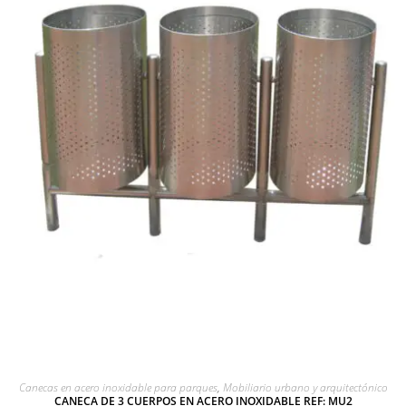
AGREGAR A COTIZACIÓN
Canecas en acero inoxidable para parques
,
Mobiliario urbano y arquitectónico
CANECA DE 3 CUERPOS EN ACERO INOXIDABLE REF: MU2