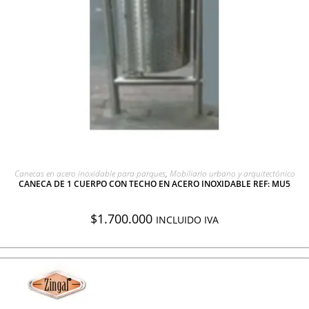
AGREGAR A COTIZACIÓN
Canecas en acero inoxidable para parques
,
Mobiliario urbano y arquitectónico
CANECA DE 1 CUERPO CON TECHO EN ACERO INOXIDABLE REF: MU5
$
1.700.000
INCLUIDO IVA