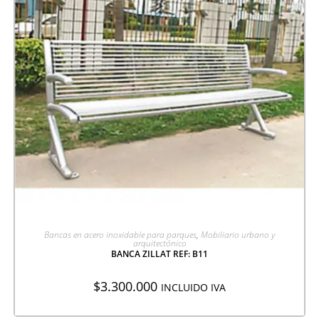
AGREGAR A COTIZACIÓN
Bancas en acero inoxidable para parques
,
Mobiliario urbano y
arquitectónico
BANCA ZILLAT REF: B11
$
3.300.000
INCLUIDO IVA