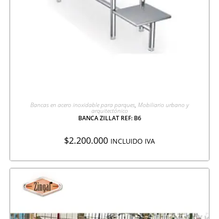
AGREGAR A COTIZACIÓN
Bancas en acero inoxidable para parques
,
Mobiliario urbano y
arquitectónico
BANCA ZILLAT REF: B6
$
2.200.000
INCLUIDO IVA