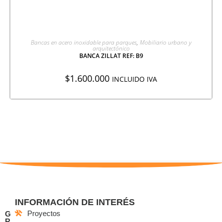
AGREGAR A COTIZACIÓN
Bancas en acero inoxidable para parques
,
Mobiliario urbano y
arquitectónico
BANCA ZILLAT REF: B9
$
1.600.000
INCLUIDO IVA
INFORMACIÓN DE INTERÉS
Proyectos
G
R