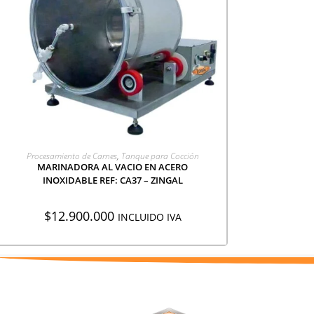
AGREGAR A COTIZACIÓN
Procesamiento de Carnes
,
Tanque para Cocción
MARINADORA AL VACIO EN ACERO
INOXIDABLE REF: CA37 – ZINGAL
$
12.900.000
INCLUIDO IVA