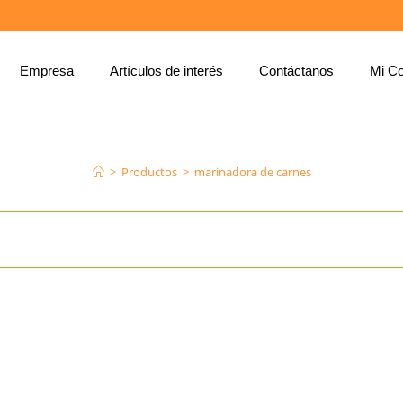
Empresa
Artículos de interés
Contáctanos
Mi Co
MARINADORA DE CARNES
>
Productos
>
marinadora de carnes