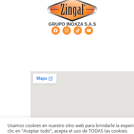
GRUPO INOXZA S.A.S
Bogotá - Colombia Carrera 68 G No 73-57 - Barri