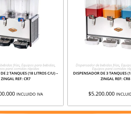
EGAR A COTIZACIÓN
AGREGAR A COTIZA
bebidas frías
,
Equipos para bebidas
,
Dispensador de bebidas frías
,
Equipo
pos para comidas rápidas
Equipos para comidas rá
E 2 TANQUES (18 LITROS C/U) –
DISPENSADOR DE 3 TANQUES (18
ZINGAL REF: CR7
ZINGAL REF: CR8
00.000
$
5.200.000
INCLUIDO IVA
INCLUI