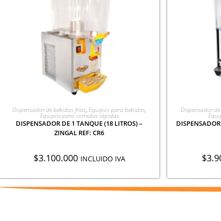
AGREGAR A COTIZACIÓN
AGR
Dispensador de bebidas frías
,
Equipos para bebidas
,
Dispensador de 
Equipos para comidas rápidas
Equi
DISPENSADOR DE 1 TANQUE (18 LITROS) –
DISPENSADOR D
ZINGAL REF: CR6
$
3.100.000
$
3.9
INCLUIDO IVA