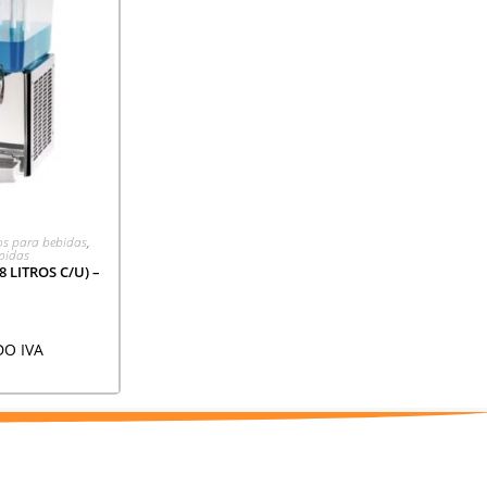
CIÓN
s para bebidas
,
pidas
 LITROS C/U) –
DO IVA