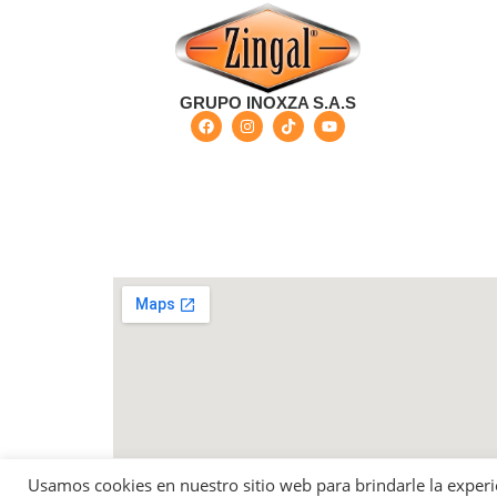
GRUPO INOXZA S.A.S
Bogotá - Colombia Carrera 68 G No 73-57 - Barri