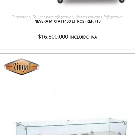
AGREGAR A COTIZACIÓN
Congelación
,
Equipos para refrigeración
,
Neveras verticales
,
Refrigeración
NEVERA MIXTA (1400 LITROS) REF: F10
$
16.800.000
INCLUIDO IVA