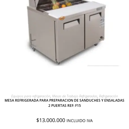
AGREGAR A COTIZACIÓN
Equipos para refrigeración
,
Mesas de Trabajo Refrigeradas
,
Refrigeración
MESA REFRIGERADA PARA PREPARACION DE SANDUCHES Y ENSALADAS
2 PUERTAS REF: F15
$
13.000.000
INCLUIDO IVA