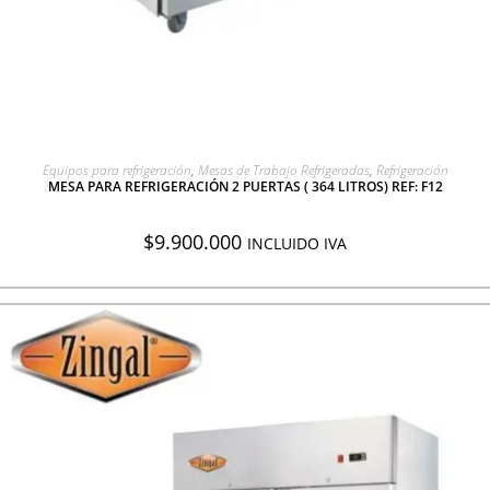
AGREGAR A COTIZACIÓN
Equipos para refrigeración
,
Mesas de Trabajo Refrigeradas
,
Refrigeración
MESA PARA REFRIGERACIÓN 2 PUERTAS ( 364 LITROS) REF: F12
$
9.900.000
INCLUIDO IVA