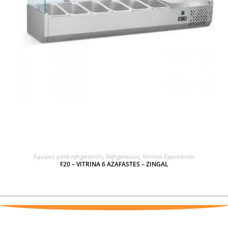
LEER MÁS
Equipos para refrigeración
,
Refrigeración
,
Vitrinas Expositoras
F20 – VITRINA 6 AZAFASTES – ZINGAL