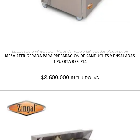
AGREGAR A COTIZACIÓN
Equipos para refrigeración
,
Mesas de Trabajo Refrigeradas
,
Refrigeración
MESA REFRIGERADA PARA PREPARACION DE SANDUCHES Y ENSALADAS
1 PUERTA REF: F14
$
8.600.000
INCLUIDO IVA