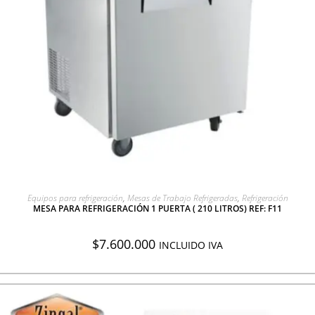
AGREGAR A COTIZACIÓN
Equipos para refrigeración
,
Mesas de Trabajo Refrigeradas
,
Refrigeración
MESA PARA REFRIGERACIÓN 1 PUERTA ( 210 LITROS) REF: F11
$
7.600.000
INCLUIDO IVA