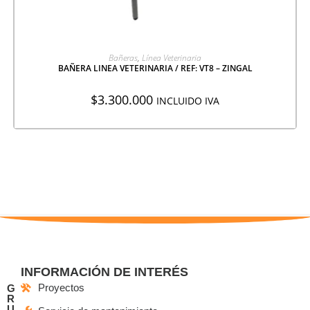
AGREGAR A COTIZACIÓN
Bañeras
,
Línea Veterinaria
BAÑERA LINEA VETERINARIA / REF: VT8 – ZINGAL
$
3.300.000
INCLUIDO IVA
INFORMACIÓN DE INTERÉS
Proyectos
G
R
U