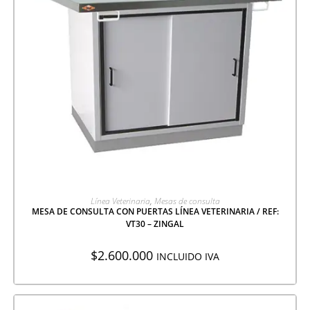
AGREGAR A COTIZACIÓN
Línea Veterinaria
,
Mesas de consulta
MESA DE CONSULTA CON PUERTAS LÍNEA VETERINARIA / REF:
VT30 – ZINGAL
$
2.600.000
INCLUIDO IVA