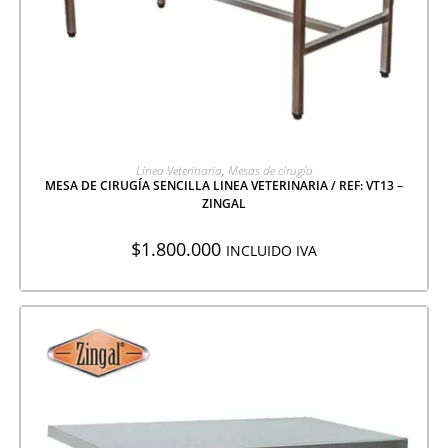
AGREGAR A COTIZACIÓN
Línea Veterinaria
,
Mesas de cirugía
MESA DE CIRUGÍA SENCILLA LINEA VETERINARIA / REF: VT13 –
ZINGAL
$
1.800.000
INCLUIDO IVA