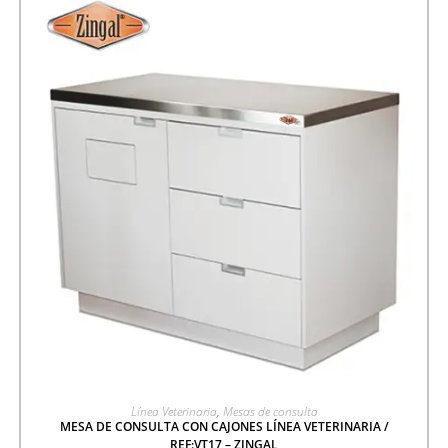
AGREGAR A COTIZACIÓN
Línea Veterinaria
,
Mesas de consulta
MESA DE CONSULTA CON CAJONES LÍNEA VETERINARIA /
REF:VT17 – ZINGAL