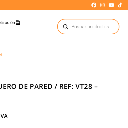
tización
AL
ERO DE PARED / REF: VT28 –
IVA