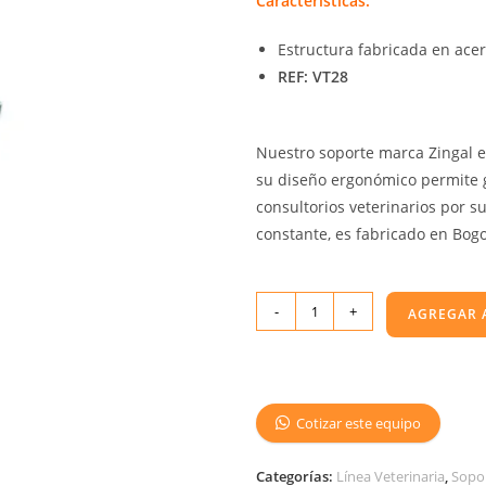
Características:
Estructura fabricada en acer
REF: VT28
Nuestro soporte marca Zingal es
su diseño ergonómico permite gr
consultorios veterinarios por s
constante, es fabricado en Bog
-
+
AGREGAR 
Cotizar este equipo
Categorías:
Línea Veterinaria
,
Sopor