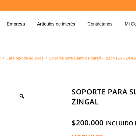
Empresa
Artículos de interés
Contáctanos
Mi Co
SOPORTE PARA SUERO DE PARED / REF: VT28 – ZINGAL
>
Catálogo de equipos
>
Soporte para suero de pared / REF: VT28 – ZING
SOPORTE PARA SU
ZINGAL
$
200.000
INCLUIDO 