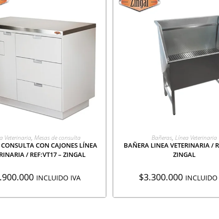
GREGAR A COTIZACIÓN
AGREGAR A COTIZACI
a Veterinaria
,
Mesas de consulta
Bañeras
,
Línea Veterinaria
 CONSULTA CON CAJONES LÍNEA
BAÑERA LINEA VETERINARIA / RE
RINARIA / REF:VT17 – ZINGAL
ZINGAL
.900.000
$
3.300.000
INCLUIDO IVA
INCLUIDO 