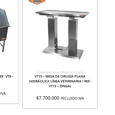
ÓN
AGREGAR A COTIZACIÓN
Línea Veterinaria
,
Mesas de cirugía
F: VT8 –
VT15 – MESA DE CIRUGÍA PLANA
HIDRÁULICA LÍNEA VETERINARIA / REF:
VT15 – ZINGAL
IVA
$
7.700.000
INCLUIDO IVA