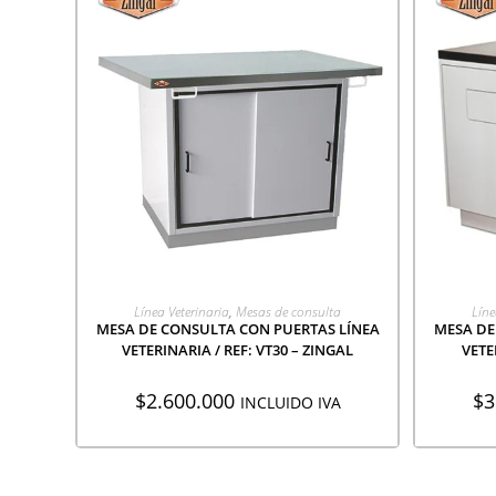
AGREGAR A COTIZACIÓN
A
Línea Veterinaria
,
Mesas de consulta
Líne
MESA DE CONSULTA CON PUERTAS LÍNEA
MESA DE
VETERINARIA / REF: VT30 – ZINGAL
VETE
$
2.600.000
$
3
INCLUIDO IVA