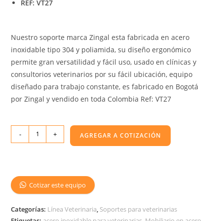
REF: VT27
Nuestro soporte marca Zingal esta fabricada en acero
inoxidable tipo 304 y poliamida, su diseño ergonómico
permite gran versatilidad y fácil uso, usado en clínicas y
consultorios veterinarios por su fácil ubicación, equipo
diseñado para trabajo constante, es fabricado en Bogotá
por Zingal y vendido en toda Colombia Ref: VT27
-
+
AGREGAR A COTIZACIÓN
Cotizar este equipo
Categorías:
Línea Veterinaria
,
Soportes para veterinarias
Etiquetas:
acero inoxidable para veterinarias
,
Mobiliario en acero