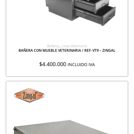
AGREGAR A COTIZACIÓN
Bañeras
,
Línea Veterinaria
BAÑERA CON MUEBLE VETERINARIA / REF: VT9 – ZINGAL
$
4.400.000
INCLUIDO IVA