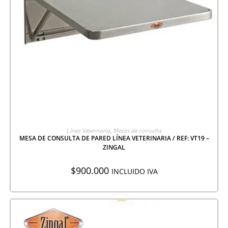
AGREGAR A COTIZACIÓN
Línea Veterinaria
,
Mesas de consulta
MESA DE CONSULTA DE PARED LÍNEA VETERINARIA / REF: VT19 –
ZINGAL
$
900.000
INCLUIDO IVA