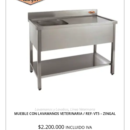
AGREGAR A COTIZACIÓN
Lavamanos y Lavabos
,
Línea Veterinaria
MUEBLE CON LAVAMANOS VETERINARIA / REF: VT5 – ZINGAL
$
2.200.000
INCLUIDO IVA