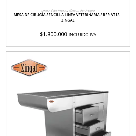
AGREGAR A COTIZACIÓN
Línea Veterinaria
,
Mesas de cirugía
MESA DE CIRUGÍA SENCILLA LINEA VETERINARIA / REF: VT13 –
ZINGAL
$
1.800.000
INCLUIDO IVA