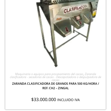
AGREGAR A COTIZACIÓN
Maquinaria o equipos para procesamiento del cacao
,
Zaranda
clasificadora - secadoras de cacao - Descapotadora o despulpadora de
cacao
ZARANDA CLASIFICADORA DE GRANOS PARA 500 KG/HORA /
REF: CH2 – ZINGAL
$
33.000.000
INCLUIDO IVA