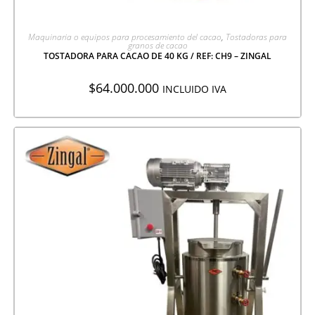
AGREGAR A COTIZACIÓN
Maquinaria o equipos para procesamiento del cacao
,
Tostadoras para
granos de cacao
TOSTADORA PARA CACAO DE 40 KG / REF: CH9 – ZINGAL
$
64.000.000
INCLUIDO IVA