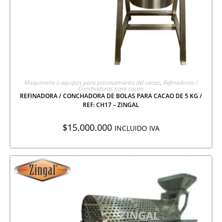
AGREGAR A COTIZACIÓN
Maquinaria o equipos para procesamiento del cacao
,
Refinadoras /
Conchadoras para cacao
REFINADORA / CONCHADORA DE BOLAS PARA CACAO DE 5 KG /
REF: CH17 – ZINGAL
$
15.000.000
INCLUIDO IVA