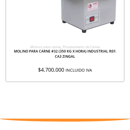
AGREGAR A COTIZACIÓN
Molinos para carnes
,
Procesamiento de Carnes
MOLINO PARA CARNE #32 (350 KG X HORA) INDUSTRIAL REF:
CA3 ZINGAL
$
4.700.000
INCLUIDO IVA