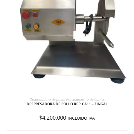
AGREGAR A COTIZACIÓN
Despresadora de pollo
,
Procesamiento de Carnes
DESPRESADORA DE POLLO REF: CA11 – ZINGAL
$
4.200.000
INCLUIDO IVA