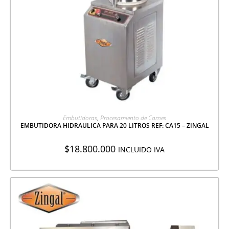
AGREGAR A COTIZACIÓN
Embutidoras
,
Procesamiento de Carnes
EMBUTIDORA HIDRAULICA PARA 20 LITROS REF: CA15 – ZINGAL
$
18.800.000
INCLUIDO IVA