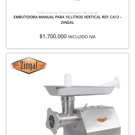
AGREGAR A COTIZACIÓN
Embutidoras
,
Procesamiento de Carnes
EMBUTIDORA MANUAL PARA 10 LITROS VERTICAL REF: CA13 –
ZINGAL
$
1.700.000
INCLUIDO IVA