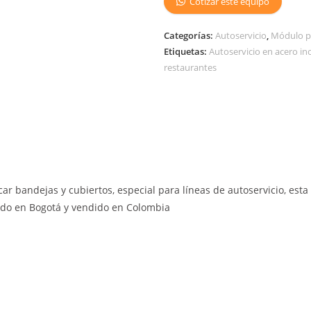
Cotizar este equipo
Categorías:
Autoservicio
,
Módulo pa
Etiquetas:
Autoservicio en acero in
restaurantes
r bandejas y cubiertos, especial para líneas de autoservicio, esta
cado en Bogotá y vendido en Colombia