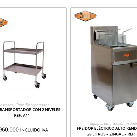
GREGAR A COTIZACIÓN
oservicio
,
Carro Transportador
RANSPORTADOR CON 2 NIVELES
REF: A11
AGREGAR A COTIZACI
Equipos para cocción
,
Freido
FREIDOR ELÉCTRICO ALTO REN
960.000
INCLUIDO IVA
28 LITROS – ZINGAL – REF: