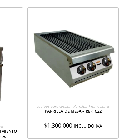
AGREGAR A COTIZACIÓN
Equipos para cocción
,
Parrillas
,
Promociones
PARRILLA DE MESA – REF: C22
$
1.300.000
ÓN
INCLUIDO IVA
res
DIMIENTO
 C29