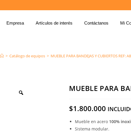
Empresa
Artículos de interés
Contáctanos
Mi Co
MUEBLE PARA BANDEJAS Y CUBIERTOS REF: A8
>
Catálogo de equipos
>
MUEBLE PARA BANDEJAS Y CUBIERTOS REF: A8
MUEBLE PARA BAN
$
1.800.000
INCLUID
Mueble en acero
100% inoxi
Sistema modular.