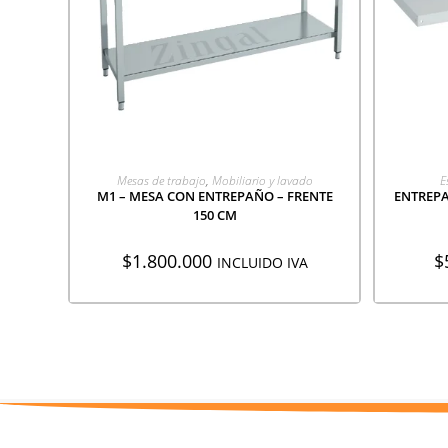
AGREGAR A COTIZACIÓN
A
Mesas de trabajo
,
Mobiliario y lavado
E
M1 – MESA CON ENTREPAÑO – FRENTE
ENTREPA
150 CM
$
1.800.000
$
INCLUIDO IVA