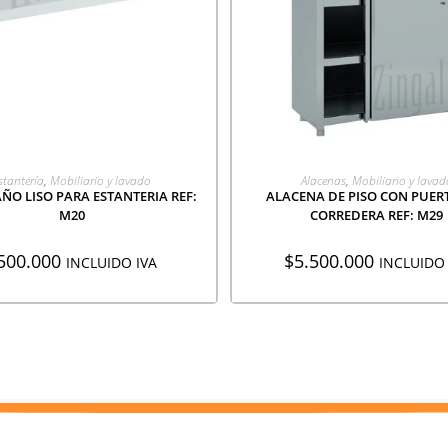
GREGAR A COTIZACIÓN
AGREGAR A COTIZACI
stantería
,
Mobiliario y lavado
Alacenas
,
Mobiliario y lavad
ÑO LISO PARA ESTANTERIA REF:
ALACENA DE PISO CON PUER
M20
CORREDERA REF: M29
500.000
$
5.500.000
INCLUIDO IVA
INCLUIDO 