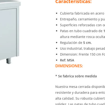
Características:
Cubierta fabricada en acero
Entrepaño, cerramiento y p
Superficies reforzadas con 
Patas en tubo cuadrado de
1
altura mediante rosca oculta
Regulación de
5 cm.
Uso industrial, trabajo pesa
Dimension: Frente 150 cm F
Ref: M5A
DIMENSIONES:
* Se fabrica sobre medida
Nuestra mesa cerrada disponib
resistente y duradera para ento
alta calidad. Su robusta cubier
solidez. Las patas de tubo cuad