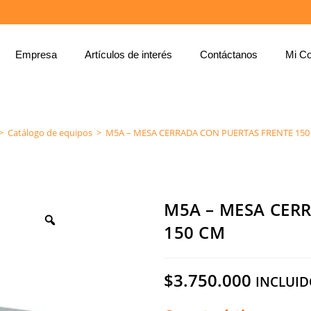
Empresa
Artículos de interés
Contáctanos
Mi Co
M5A – MESA CERRADA CON PUERTAS FRENTE 150 CM
>
Catálogo de equipos
>
M5A – MESA CERRADA CON PUERTAS FRENTE 150
M5A – MESA CER
150 CM
$
3.750.000
INCLUID