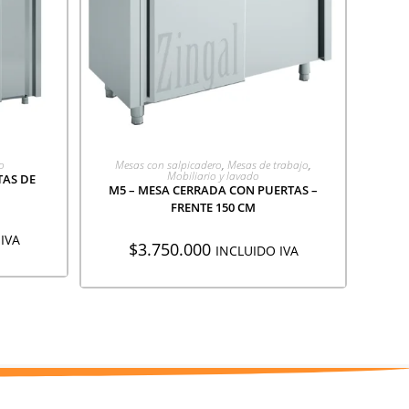
ÓN
AGREGAR A COTIZACIÓN
o
Mesas con salpicadero
,
Mesas de trabajo
,
Mobiliario y lavado
TAS DE
M5 – MESA CERRADA CON PUERTAS –
FRENTE 150 CM
IVA
$
3.750.000
INCLUIDO IVA