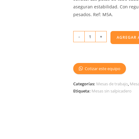
aseguran estabilidad. Con regul
pesados. Ref: M5A.
-
+
AGREGAR 
Cotizar este equipo
Categorías:
Mesas de trabajo
,
Mesa
Etiqueta:
Mesas sin salpicadero