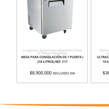
AGREGAR A COTIZACIÓN
A
Congelación
,
Equipos para refrigeración
,
Mesas
Abatid
de Trabajo Refrigeradas
re
MESA PARA CONGELACIÓN DE 1 PUERTA (
ULTRAC
210 LITROS) REF: F17
10 
$
8.900.000
$
3
INCLUIDO IVA