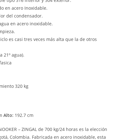
e tipo 316 interior y 304 exterior.
o en acero Inoxidable.
alor del condensador.
agua en acero inoxidable.
impieza.
clo es casi tres veces más alta que la de otros
 a 21º agua).
ifasica
miento 320 kg
cm
Alto:
192.7 cm
NOOKER – ZINGAL de 700 kg/24 horas es la elección
otá, Colombia. Fabricada en acero inoxidable, esta