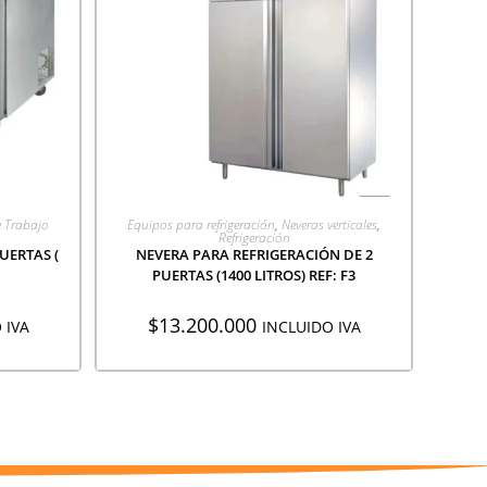
ÓN
AGREGAR A COTIZACIÓN
 Trabajo
Equipos para refrigeración
,
Neveras verticales
,
Refrigeración
UERTAS (
NEVERA PARA REFRIGERACIÓN DE 2
PUERTAS (1400 LITROS) REF: F3
$
13.200.000
 IVA
INCLUIDO IVA