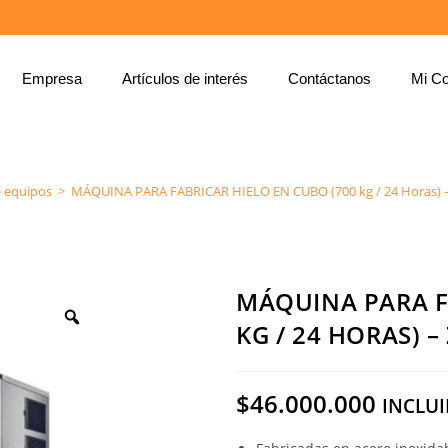
Empresa
Artículos de interés
Contáctanos
Mi Co
MÁQUINA PARA FABRICAR HIELO EN CUBO (700 KG / 24 HORAS) – ZINGAL REF: F30
e equipos
>
MÁQUINA PARA FABRICAR HIELO EN CUBO (700 kg / 24 Horas) –
MÁQUINA PARA F
KG / 24 HORAS) –
$
46.000.000
INCLUI