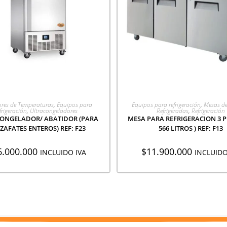
GREGAR A COTIZACIÓN
AGREGAR A COTIZACI
ores de Temperaturas
,
Equipos para
Equipos para refrigeración
,
Mesas de
frigeración
,
Ultracongeladores
Refrigeradas
,
Refrigeración
ONGELADOR/ ABATIDOR (PARA
MESA PARA REFRIGERACION 3 P
AZAFATES ENTEROS) REF: F23
566 LITROS ) REF: F13
6.000.000
$
11.900.000
INCLUIDO IVA
INCLUIDO