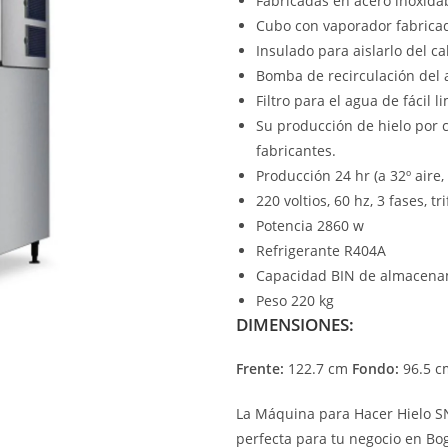
Fabricadas en acero inoxidabl
Cubo con vaporador fabricad
Insulado para aislarlo del c
Bomba de recirculación del 
Filtro para el agua de fácil l
Su producción de hielo por ci
fabricantes.
Producción 24 hr (a 32º aire,
220 voltios, 60 hz, 3 fases, tr
Potencia 2860 w
Refrigerante R404A
Capacidad BIN de almacena
Peso 220 kg
DIMENSIONES:
Frente:
122.7 cm
Fondo:
96.5 
La Máquina para Hacer Hielo S
perfecta para tu negocio en Bog