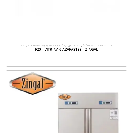
LEER MÁS
Equipos para refrigeración
,
Refrigeración
,
Vitrinas Expositoras
F20 – VITRINA 6 AZAFASTES – ZINGAL