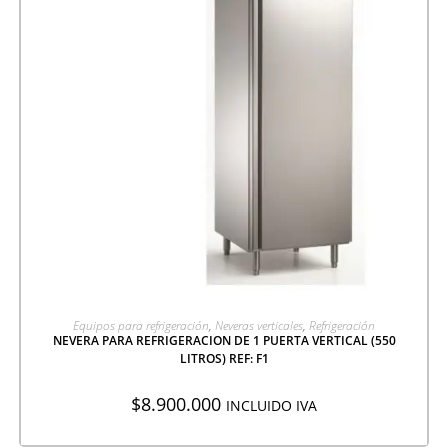
AGREGAR A COTIZACIÓN
Equipos para refrigeración
,
Neveras verticales
,
Refrigeración
NEVERA PARA REFRIGERACION DE 1 PUERTA VERTICAL (550
LITROS) REF: F1
$
8.900.000
INCLUIDO IVA