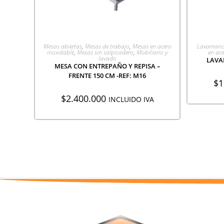
AGREGAR A COTIZACIÓN
A
Mesas abiertas
,
Mesas de trabajo
,
Mesas en acero
Lavamano
inoxidable
,
Mesas sin salpicadero
,
Mobiliario y
en ace
lavado
LAVA
MESA CON ENTREPAÑO Y REPISA –
FRENTE 150 CM -REF: M16
$
1
$
2.400.000
INCLUIDO IVA