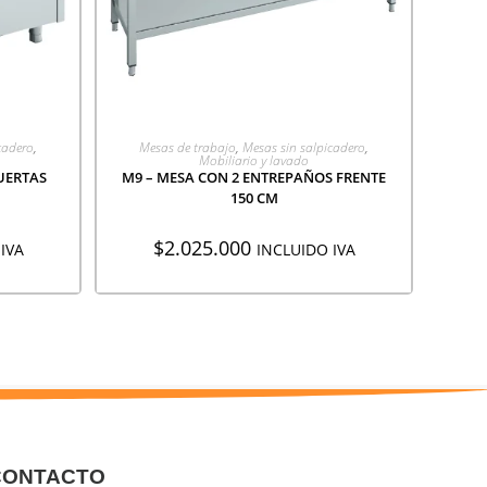
ÓN
AGREGAR A COTIZACIÓN
cadero
,
Mesas de trabajo
,
Mesas sin salpicadero
,
Mobiliario y lavado
UERTAS
M9 – MESA CON 2 ENTREPAÑOS FRENTE
150 CM
$
2.025.000
IVA
INCLUIDO IVA
CONTACTO