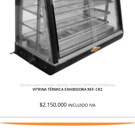
AGREGAR A COTIZACIÓN
Equipos para comidas rápidas
,
Vitrinas Térmicas Exhibidoras
VITRINA TÉRMICA EXHIBIDORA REF: CR2
$
2.150.000
INCLUIDO IVA