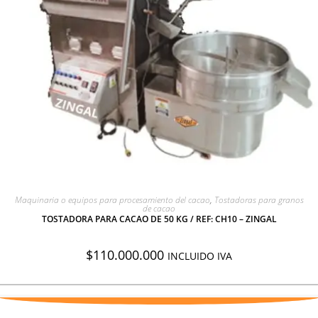
AGREGAR A COTIZACIÓN
Maquinaria o equipos para procesamiento del cacao
,
Tostadoras para granos
de cacao
TOSTADORA PARA CACAO DE 50 KG / REF: CH10 – ZINGAL
$
110.000.000
INCLUIDO IVA