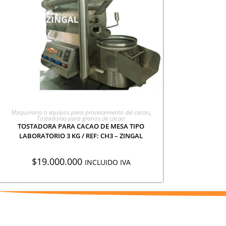
AGREGAR A COTIZACIÓN
Maquinaria o equipos para procesamiento del cacao
,
Tostadoras para granos de cacao
TOSTADORA PARA CACAO DE MESA TIPO
LABORATORIO 3 KG / REF: CH3 – ZINGAL
$
19.000.000
INCLUIDO IVA