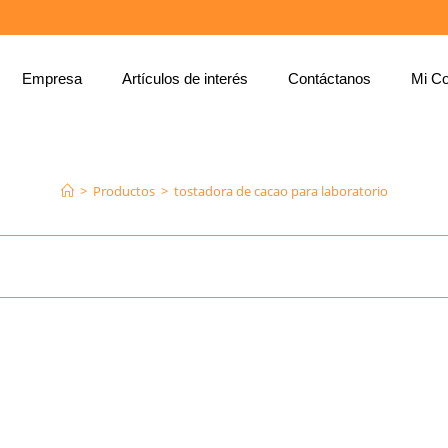
Empresa
Artículos de interés
Contáctanos
Mi Co
TOSTADORA DE CACAO PARA LABORATORIO
>
Productos
>
tostadora de cacao para laboratorio