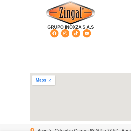
GRUPO INOXZA S.A.S
Bogotá - Colombia Carrera 68 G No 73-57 - Barri