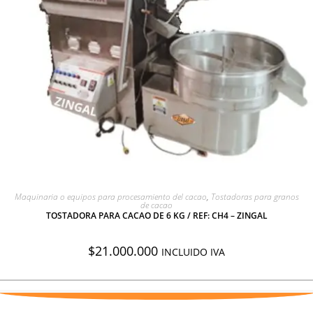
AGREGAR A COTIZACIÓN
Maquinaria o equipos para procesamiento del cacao
,
Tostadoras para granos
de cacao
TOSTADORA PARA CACAO DE 6 KG / REF: CH4 – ZINGAL
$
21.000.000
INCLUIDO IVA