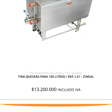
AGREGAR A COTIZACIÓN
Procesamiento de Lácteos
,
Tina Quesera
TINA QUESERA PARA 100 LITROS / REF: L31 – ZINGAL
$
13.200.000
INCLUIDO IVA