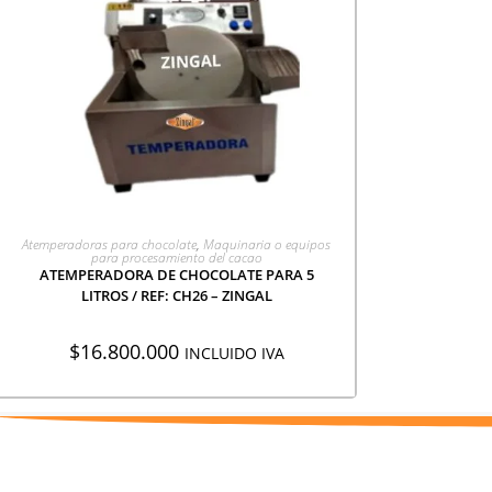
AGREGAR A COTIZACIÓN
Atemperadoras para chocolate
,
Maquinaria o equipos
para procesamiento del cacao
ATEMPERADORA DE CHOCOLATE PARA 5
LITROS / REF: CH26 – ZINGAL
$
16.800.000
INCLUIDO IVA