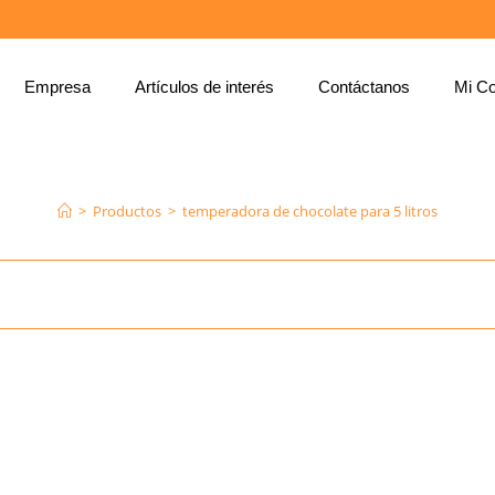
Empresa
Artículos de interés
Contáctanos
Mi Co
TEMPERADORA DE CHOCOLATE PARA 5 LITROS
>
Productos
>
temperadora de chocolate para 5 litros