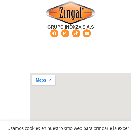
GRUPO INOXZA S.A.S
Bogotá - Colombia Carrera 68 G No 73-57 - Barri