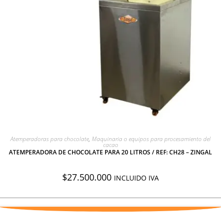
AGREGAR A COTIZACIÓN
Atemperadoras para chocolate
,
Maquinaria o equipos para procesamiento del
cacao
ATEMPERADORA DE CHOCOLATE PARA 20 LITROS / REF: CH28 – ZINGAL
$
27.500.000
INCLUIDO IVA