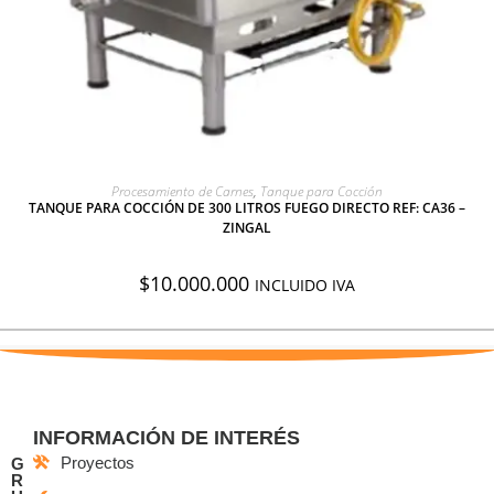
AGREGAR A COTIZACIÓN
Procesamiento de Carnes
,
Tanque para Cocción
TANQUE PARA COCCIÓN DE 300 LITROS FUEGO DIRECTO REF: CA36 –
ZINGAL
$
10.000.000
INCLUIDO IVA
INFORMACIÓN DE INTERÉS
Proyectos
G
R