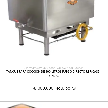
AGREGAR A COTIZACIÓN
Procesamiento de Carnes
,
Tanque para Cocción
TANQUE PARA COCCIÓN DE 100 LITROS FUEGO DIRECTO REF: CA35 –
ZINGAL
$
8.000.000
INCLUIDO IVA