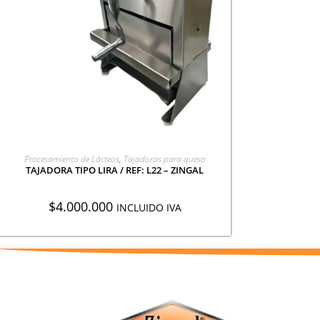
AGREGAR A COTIZACIÓN
Procesamiento de Lácteos
,
Tajadoras para queso
TAJADORA TIPO LIRA / REF: L22 – ZINGAL
$
4.000.000
INCLUIDO IVA