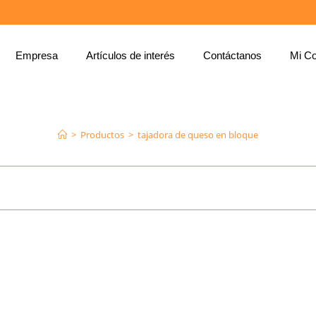
Empresa
Artículos de interés
Contáctanos
Mi Co
TAJADORA DE QUESO EN BLOQUE
>
Productos
>
tajadora de queso en bloque