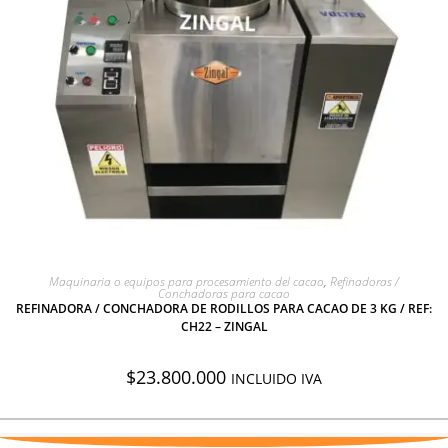
AGREGAR A COTIZACIÓN
Maquinaria o equipos para procesamiento del cacao
,
Refinadoras /
Conchadoras para cacao
REFINADORA / CONCHADORA DE RODILLOS PARA CACAO DE 3 KG / REF:
CH22 – ZINGAL
$
23.800.000
INCLUIDO IVA