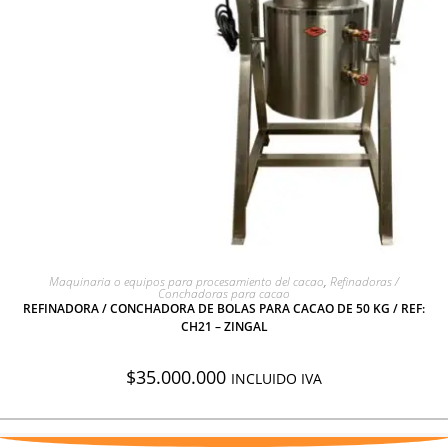
AGREGAR A COTIZACIÓN
Maquinaria o equipos para procesamiento del cacao
,
Refinadoras /
Conchadoras para cacao
REFINADORA / CONCHADORA DE BOLAS PARA CACAO DE 50 KG / REF:
CH21 – ZINGAL
$
35.000.000
INCLUIDO IVA