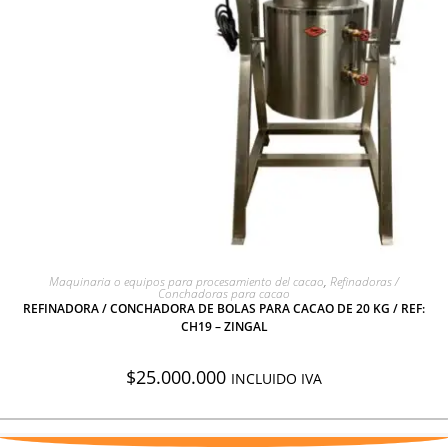
AGREGAR A COTIZACIÓN
Maquinaria o equipos para procesamiento del cacao
,
Refinadoras /
Conchadoras para cacao
REFINADORA / CONCHADORA DE BOLAS PARA CACAO DE 20 KG / REF:
CH19 – ZINGAL
$
25.000.000
INCLUIDO IVA